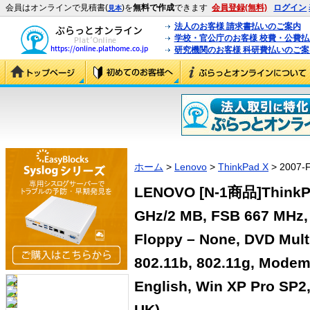
会員はオンラインで見積書(
)を
無料で作成
できます
会員登録(無料)
ログイン
見本
法人のお客様 請求書払いのご案内
学校・官公庁のお客様 校費・公費
研究機関のお客様 科研費払いのご案
ホーム
>
Lenovo
>
ThinkPad X
> 2007-
LENOVO [N-1商品]ThinkPa
GHz/2 MB, FSB 667 MHz,
Floppy – None, DVD Mult
802.11b, 802.11g, Mode
English, Win XP Pro SP2
UK)