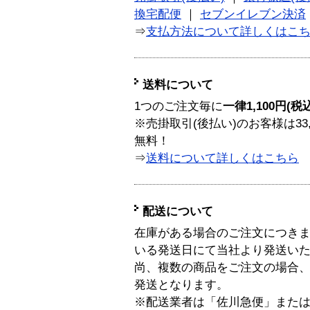
換宅配便
｜
セブンイレブン決済
⇒
支払方法について詳しくはこ
送料について
1つのご注文毎に
一律1,100円(税
※売掛取引(後払い)のお客様は33
無料！
⇒
送料について詳しくはこちら
配送について
在庫がある場合のご注文につき
いる発送日にて当社より発送い
尚、複数の商品をご注文の場合
発送となります。
※配送業者は「佐川急便」また