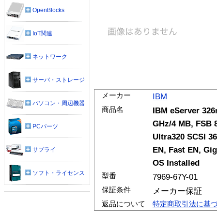
OpenBlocks
IoT関連
ネットワーク
サーバ・ストレージ
メーカー
IBM
パソコン・周辺機器
商品名
IBM eServer 326
GHz/4 MB, FSB 
PCパーツ
Ultra320 SCSI 3
EN, Fast EN, Gig
サプライ
OS Installed
ソフト・ライセンス
型番
7969-67Y-01
保証条件
メーカー保証
返品について
特定商取引法に基