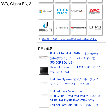
DVD, Gigabit EN, 3
その他、多数のメーカー商品を取り扱ってます
注目の商品
Fortinet FortiGate-60Fバンドルモデル
(初年度先出しセンドバック保守付)
(FG-60F-BDL-US)
Hewlett-Packard HP LCD 8500 コンソ
ール (AF642A)
IBM Flex System コンソール・ブレイ
クアウト・ケーブル (81Y5286)
Fortinet Rack Mount Tray
(FortiGate40F/50E/60E/60F/61F/80E/8
0F/FS-108E) (SP-RACKTRAY-02)
Fortinet FortiGate-80F バンドルモデル