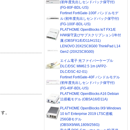
(初年度先出しセンドバック保守付)
(FG-80F-BDL-US)
Fortinet FortiGate-100F バンドルモデ
ル (初年度先出しセンドバック保守付)
(FG-100F-BDL-US)
PLAT'HOME OpenBlocks IoT FX1/E
H/W保守及びサブスクリプション1年付
属 (OBSFX1/E/D11/H1S1)
LENOVO 20X2SC8G00 ThinkPad L14
Gen2 (20X2SC8G00)
エイム電子 光ファイバーケーブル
DLC/DSC MM62.5 1m (AFP2-
DLC/DSC-62-01)
Fortinet FortiGate-40F バンドルモデル
(初年度先出しセンドバック保守付)
(FG-40F-BDL-US)
PLAT'HOME OpenBlocks A16 Debian
11搭載モデル (OBSA16/D11A)
PLAT'HOME OpenBlocks IX9 Windows
ます。
10 IoT Enterprise 2019 LTSC搭載
256GBモデル
(OBSIX9/W/L1809/256G)