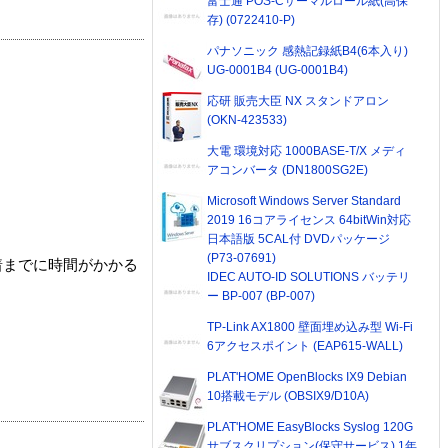
富士通 POS-Cサーマルロール紙(高保
存) (0722410-P)
パナソニック 感熱記録紙B4(6本入り)
UG-0001B4 (UG-0001B4)
応研 販売大臣 NX スタンドアロン
(OKN-423533)
大電 環境対応 1000BASE-T/X メディ
アコンバータ (DN1800SG2E)
Microsoft Windows Server Standard
2019 16コアライセンス 64bitWin対応
日本語版 5CAL付 DVDパッケージ
(P73-07691)
着までに時間がかかる
IDEC AUTO-ID SOLUTIONS バッテリ
ー BP-007 (BP-007)
TP-Link AX1800 壁面埋め込み型 Wi-Fi
6アクセスポイント (EAP615-WALL)
PLAT'HOME OpenBlocks IX9 Debian
10搭載モデル (OBSIX9/D10A)
PLAT'HOME EasyBlocks Syslog 120G
サブスクリプション(保守サービス) 1年