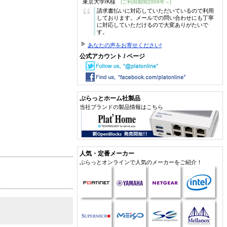
東京大学/K様
(ご利用期間2009年～)
“
請求書払いに対応していただいているので利用
しております。メールでの問い合わせにも丁寧
に対応していただけるので大変ありがたいで
す。
あなたの声をお寄せください!
公式アカウント / ページ
ぷらっとホーム社製品
当社ブランドの製品情報はこちら
人気・定番メーカー
ぷらっとオンラインで人気のメーカーをご紹介！