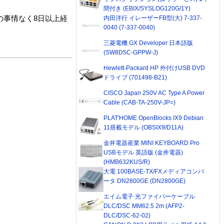
間付き (EBIX/SYSLOG120G/1Y)
内田洋行 イレーザーFB型(大) 7-337-
の事情なく8日以上経
0040 (7-337-0040)
三菱電機 GX Developer 日本語版
(SW8D5C-GPPW-J)
Hewlett-Packard HP 外付けUSB DVD
ドライブ (701498-B21)
CISCO Japan 250V AC Type A Power
Cable (CAB-TA-250V-JP=)
PLAT'HOME OpenBlocks IX9 Debian
11搭載モデル (OBSIX9/D11A)
金井電器産業 MINI KEYBOARD Pro
USBモデル 英語版 (金井電器)
(HMB632KUS/R)
大電 100BASE-TX/FXメディアコンバ
ータ DN2800GE (DN2800GE)
エイム電子 光ファイバーケーブル
DLC/DSC MM62.5 2m (AFP2-
DLC/DSC-62-02)