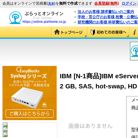
会員はオンラインで見積書(
)を
無料で作成
できます
会員登録(無料)
ログイン
見本
法人のお客様 請求書払いのご案内
学校・官公庁のお客様 校費・公費
研究機関のお客様 科研費払いのご案
IBM [N-1商品]IBM eServer 
2 GB, SAS, hot-swap, HD
メ
商
型
保