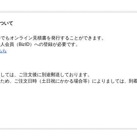
ついて
つでもオンライン見積書を発行することができます。
会員（BizID）への登録が必要です。
ちら
ましては、ご注文後に別途郵送しております。
のため、ご注文日時（土日祝にかかる場合等）によりましては、到