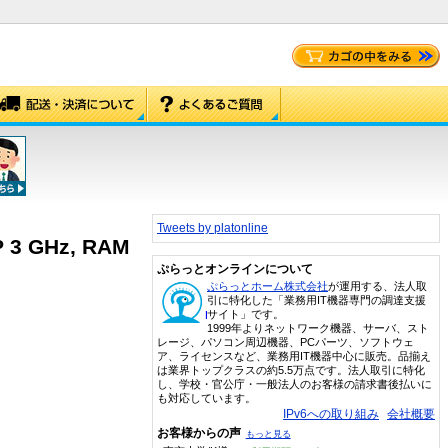
Tweets by platonline
P 3 GHz, RAM
ぷらっとオンラインについて
ぷらっとホーム株式会社
が運用する、法人取
引に特化した「業務用IT機器専門の調達支援
サイト」です。
1999年よりネットワーク機器、サーバ、スト
レージ、パソコン周辺機器、PCパーツ、ソフトウェ
ア、ライセンスなど、業務用IT機器中心に販売。品揃え
は業界トップクラスの約5.5万点です。法人取引に特化
し、学校・官公庁・一般法人のお客様の請求書後払いに
も対応しています。
IPv6への取り組み
会社概要
お客様からの声
もっと見る