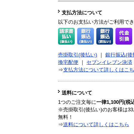
支払方法について
以下のお支払い方法がご利用で
売掛取引(後払い)
｜
銀行振込(後
換宅配便
｜
セブンイレブン決済
⇒
支払方法について詳しくはこ
送料について
1つのご注文毎に
一律1,100円(税
※売掛取引(後払い)のお客様は33
無料！
⇒
送料について詳しくはこちら