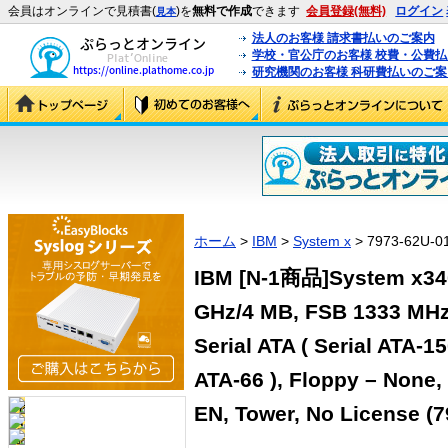
会員はオンラインで見積書(
)を
無料で作成
できます
会員登録(無料)
ログイン
見本
法人のお客様 請求書払いのご案内
学校・官公庁のお客様 校費・公費
研究機関のお客様 科研費払いのご案
ホーム
>
IBM
>
System x
> 7973-62U-0
IBM [N-1商品]System x340
GHz/4 MB, FSB 1333 MHz
Serial ATA ( Serial ATA-15
ATA-66 ), Floppy – None,
EN, Tower, No License (