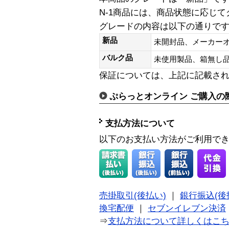
N-1商品には、商品状態に応じ
グレードの内容は以下の通りで
新品
未開封品、メーカー
バルク品
未使用製品、箱無
保証については、上記に記載さ
ぷらっとオンライン ご購入の
支払方法について
以下のお支払い方法がご利用で
売掛取引(後払い)
｜
銀行振込(後
換宅配便
｜
セブンイレブン決済
⇒
支払方法について詳しくはこ