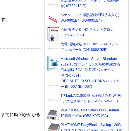
富士通 POS-Cサーマルロール紙(高保
存) (0722410-P)
パナソニック 感熱記録紙B4(6本入り)
ます。
UG-0001B4 (UG-0001B4)
応研 販売大臣 NX スタンドアロン
(OKN-423533)
大電 環境対応 1000BASE-T/X メディ
アコンバータ (DN1800SG2E)
Microsoft Windows Server Standard
2019 16コアライセンス 64bitWin対応
日本語版 5CAL付 DVDパッケージ
(P73-07691)
IDEC AUTO-ID SOLUTIONS バッテリ
ー BP-007 (BP-007)
TP-Link AX1800 壁面埋め込み型 Wi-Fi
6アクセスポイント (EAP615-WALL)
PLAT'HOME OpenBlocks IX9 Debian
着までに時間がかかる
10搭載モデル (OBSIX9/D10A)
PLAT'HOME EasyBlocks Syslog 120G
サブスクリプション(保守サービス) 1年