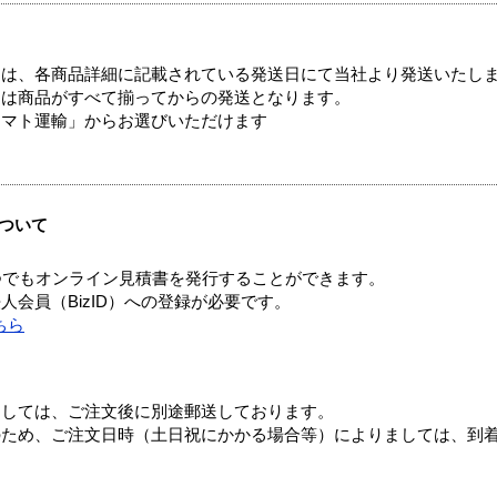
ては、各商品詳細に記載されている発送日にて当社より発送いたし
送は商品がすべて揃ってからの発送となります。
ヤマト運輸」からお選びいただけます
ついて
つでもオンライン見積書を発行することができます。
会員（BizID）への登録が必要です。
ちら
ましては、ご注文後に別途郵送しております。
のため、ご注文日時（土日祝にかかる場合等）によりましては、到