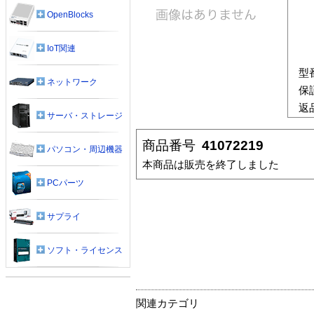
OpenBlocks
IoT関連
型
ネットワーク
保
返
サーバ・ストレージ
商品番号
41072219
パソコン・周辺機器
本商品は販売を終了しました
PCパーツ
サプライ
ソフト・ライセンス
関連カテゴリ