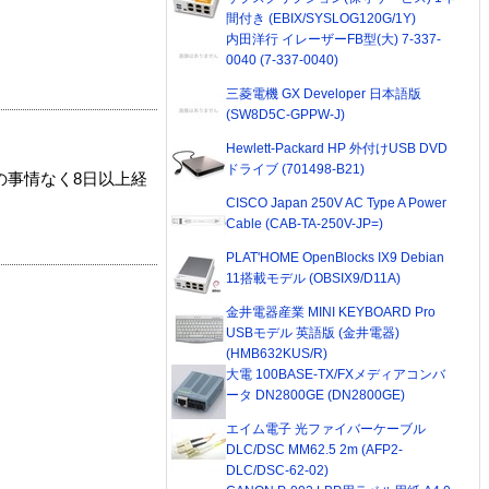
間付き (EBIX/SYSLOG120G/1Y)
内田洋行 イレーザーFB型(大) 7-337-
0040 (7-337-0040)
三菱電機 GX Developer 日本語版
(SW8D5C-GPPW-J)
Hewlett-Packard HP 外付けUSB DVD
ドライブ (701498-B21)
の事情なく8日以上経
CISCO Japan 250V AC Type A Power
Cable (CAB-TA-250V-JP=)
PLAT'HOME OpenBlocks IX9 Debian
11搭載モデル (OBSIX9/D11A)
金井電器産業 MINI KEYBOARD Pro
USBモデル 英語版 (金井電器)
(HMB632KUS/R)
大電 100BASE-TX/FXメディアコンバ
ータ DN2800GE (DN2800GE)
エイム電子 光ファイバーケーブル
DLC/DSC MM62.5 2m (AFP2-
DLC/DSC-62-02)