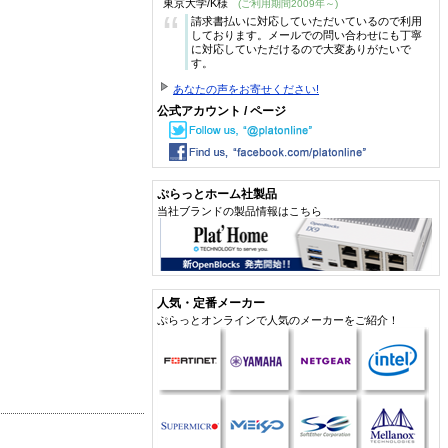
東京大学/K様
(ご利用期間2009年～)
“
請求書払いに対応していただいているので利用
しております。メールでの問い合わせにも丁寧
に対応していただけるので大変ありがたいで
す。
あなたの声をお寄せください!
公式アカウント / ページ
ぷらっとホーム社製品
当社ブランドの製品情報はこちら
人気・定番メーカー
ぷらっとオンラインで人気のメーカーをご紹介！