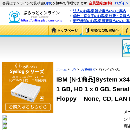
会員はオンラインで見積書(
)を
無料で作成
できます
会員登録(無料)
ログイン
見本
法人のお客様 請求書払いのご案内
学校・官公庁のお客様 校費・公費
研究機関のお客様 科研費払いのご案
ホーム
>
IBM
>
System x
> 7973-42M-01
IBM [N-1商品]System x340
1 GB, HD 1 x 0 GB, Serial 
Floppy – None, CD, LAN 
メ
シ
商