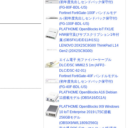
(初年度先出しセンドバック保守付)
(FG-80F-BDL-US)
Fortinet FortiGate-100F バンドルモデ
ル (初年度先出しセンドバック保守付)
(FG-100F-BDL-US)
PLAT'HOME OpenBlocks IoT FX1/E
H/W保守及びサブスクリプション1年付
属 (OBSFX1/E/D11/H1S1)
LENOVO 20X2SC8G00 ThinkPad L14
Gen2 (20X2SC8G00)
エイム電子 光ファイバーケーブル
DLC/DSC MM62.5 1m (AFP2-
DLC/DSC-62-01)
Fortinet FortiGate-40F バンドルモデル
(初年度先出しセンドバック保守付)
(FG-40F-BDL-US)
PLAT'HOME OpenBlocks A16 Debian
11搭載モデル (OBSA16/D11A)
PLAT'HOME OpenBlocks IX9 Windows
10 IoT Enterprise 2019 LTSC搭載
256GBモデル
(OBSIX9/W/L1809/256G)