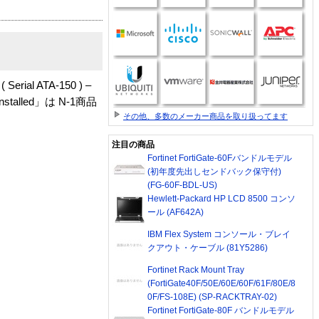
Serial ATA-150 ) –
S Installed」は N-1商品
その他、多数のメーカー商品を取り扱ってます
注目の商品
Fortinet FortiGate-60Fバンドルモデル
(初年度先出しセンドバック保守付)
(FG-60F-BDL-US)
Hewlett-Packard HP LCD 8500 コンソ
ール (AF642A)
IBM Flex System コンソール・ブレイ
クアウト・ケーブル (81Y5286)
Fortinet Rack Mount Tray
(FortiGate40F/50E/60E/60F/61F/80E/8
0F/FS-108E) (SP-RACKTRAY-02)
Fortinet FortiGate-80F バンドルモデル