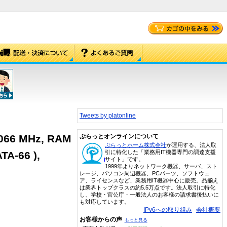
Tweets by platonline
1066 MHz, RAM
ぷらっとオンラインについて
ぷらっとホーム株式会社
が運用する、法人取
引に特化した「業務用IT機器専門の調達支援
ATA-66 ),
サイト」です。
1999年よりネットワーク機器、サーバ、スト
レージ、パソコン周辺機器、PCパーツ、ソフトウェ
ア、ライセンスなど、業務用IT機器中心に販売。品揃え
は業界トップクラスの約5.5万点です。法人取引に特化
し、学校・官公庁・一般法人のお客様の請求書後払いに
も対応しています。
IPv6への取り組み
会社概要
お客様からの声
もっと見る