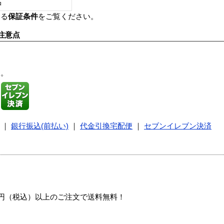
し品
いる
保証条件
をご覧ください。
注意点
す。
｜
銀行振込(前払い)
｜
代金引換宅配便
｜
セブンイレブン決済
00円（税込）以上のご注文で送料無料！