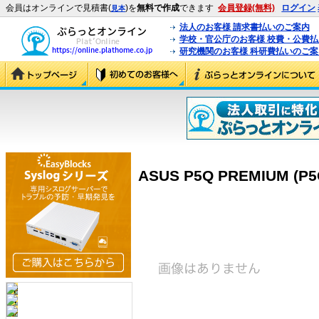
会員はオンラインで見積書(
)を
無料で作成
できます
会員登録(無料)
ログイン
見本
法人のお客様 請求書払いのご案内
学校・官公庁のお客様 校費・公費
研究機関のお客様 科研費払いのご案
ASUS P5Q PREMIUM (P5