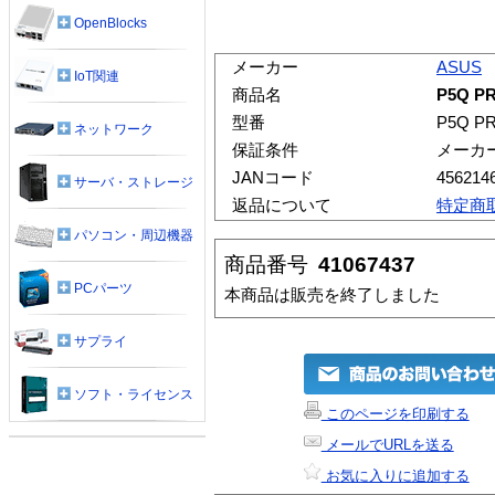
OpenBlocks
メーカー
ASUS
IoT関連
商品名
P5Q P
型番
P5Q P
ネットワーク
保証条件
メーカ
JANコード
456214
サーバ・ストレージ
返品について
特定商
パソコン・周辺機器
商品番号
41067437
PCパーツ
本商品は販売を終了しました
サプライ
ソフト・ライセンス
このページを印刷する
メールでURLを送る
お気に入りに追加する