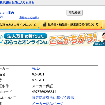
表示履歴
お気に入りを見る
払いのご案内
内
型番まとめ検索»
ーカー
Victor
品名
VZ-SC1
番
VZ-SC1
証条件
メーカー保証
ANコード
4975769295614
品について
特定商取引法に基づく表示
連
メーカー商品ページ