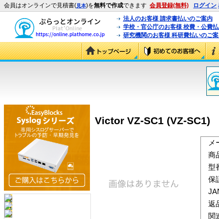
会員はオンラインで見積書(
)を
無料で作成
できます
会員登録(無料)
ログイン
見本
法人のお客様 請求書払いのご案内
学校・官公庁のお客様 校費・公費
研究機関のお客様 科研費払いのご案
Victor VZ-SC1 (VZ-SC1)
メ
商
型
保
J
返
関