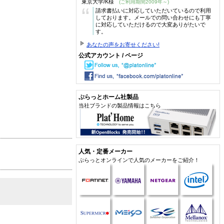
東京大学/K様
(ご利用期間2009年～)
“
請求書払いに対応していただいているので利用
しております。メールでの問い合わせにも丁寧
に対応していただけるので大変ありがたいで
す。
あなたの声をお寄せください!
公式アカウント / ページ
ぷらっとホーム社製品
当社ブランドの製品情報はこちら
人気・定番メーカー
ぷらっとオンラインで人気のメーカーをご紹介！