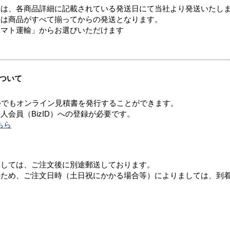
ては、各商品詳細に記載されている発送日にて当社より発送いたし
送は商品がすべて揃ってからの発送となります。
ヤマト運輸」からお選びいただけます
ついて
つでもオンライン見積書を発行することができます。
会員（BizID）への登録が必要です。
ちら
ましては、ご注文後に別途郵送しております。
のため、ご注文日時（土日祝にかかる場合等）によりましては、到