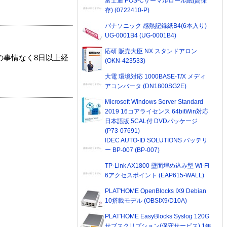
富士通 POS-Cサーマルロール紙(高保
存) (0722410-P)
パナソニック 感熱記録紙B4(6本入り)
UG-0001B4 (UG-0001B4)
応研 販売大臣 NX スタンドアロン
の事情なく8日以上経
(OKN-423533)
大電 環境対応 1000BASE-T/X メディ
アコンバータ (DN1800SG2E)
Microsoft Windows Server Standard
2019 16コアライセンス 64bitWin対応
日本語版 5CAL付 DVDパッケージ
(P73-07691)
IDEC AUTO-ID SOLUTIONS バッテリ
ー BP-007 (BP-007)
TP-Link AX1800 壁面埋め込み型 Wi-Fi
6アクセスポイント (EAP615-WALL)
PLAT'HOME OpenBlocks IX9 Debian
10搭載モデル (OBSIX9/D10A)
PLAT'HOME EasyBlocks Syslog 120G
サブスクリプション(保守サービス) 1年