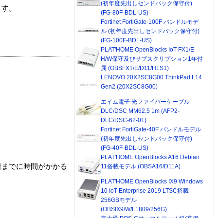
(初年度先出しセンドバック保守付)
ます。
(FG-80F-BDL-US)
Fortinet FortiGate-100F バンドルモデ
ル (初年度先出しセンドバック保守付)
(FG-100F-BDL-US)
PLAT'HOME OpenBlocks IoT FX1/E
H/W保守及びサブスクリプション1年付
属 (OBSFX1/E/D11/H1S1)
LENOVO 20X2SC8G00 ThinkPad L14
Gen2 (20X2SC8G00)
エイム電子 光ファイバーケーブル
DLC/DSC MM62.5 1m (AFP2-
DLC/DSC-62-01)
Fortinet FortiGate-40F バンドルモデル
(初年度先出しセンドバック保守付)
(FG-40F-BDL-US)
PLAT'HOME OpenBlocks A16 Debian
着までに時間がかかる
11搭載モデル (OBSA16/D11A)
PLAT'HOME OpenBlocks IX9 Windows
10 IoT Enterprise 2019 LTSC搭載
256GBモデル
(OBSIX9/W/L1809/256G)