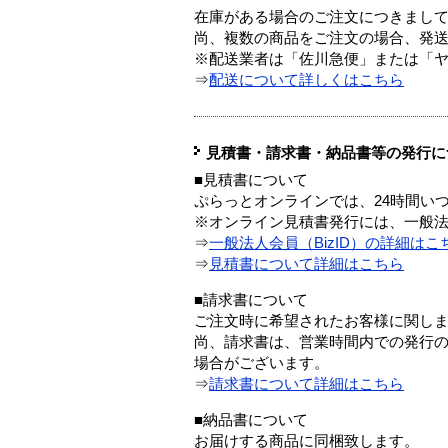
在庫がある場合のご注文につきまし
尚、複数の商品をご注文の場合、発
※配送業者は「佐川急便」または「
⇒
配送について詳しくはこちら
見積書・請求書・納品書等の発行に
■見積書について
ぷらっとオンラインでは、24時間い
※オンライン見積書発行には、一般法人
⇒
一般法人会員（BizID）の詳細はこ
⇒
見積書について詳細はこちら
■請求書について
ご注文時に希望されたお客様に関し
尚、請求書は、営業時間内での発行
場合がございます。
⇒
請求書について詳細はこちら
■納品書について
お届けする商品に同梱致します。