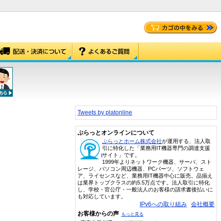
Tweets by platonline
ぷらっとオンラインについて
ぷらっとホーム株式会社
が運用する、法人取
引に特化した「業務用IT機器専門の調達支援
サイト」です。
1999年よりネットワーク機器、サーバ、スト
レージ、パソコン周辺機器、PCパーツ、ソフトウェ
ア、ライセンスなど、業務用IT機器中心に販売。品揃え
は業界トップクラスの約5.5万点です。法人取引に特化
し、学校・官公庁・一般法人のお客様の請求書後払いに
も対応しています。
IPv6への取り組み
会社概要
お客様からの声
もっと見る