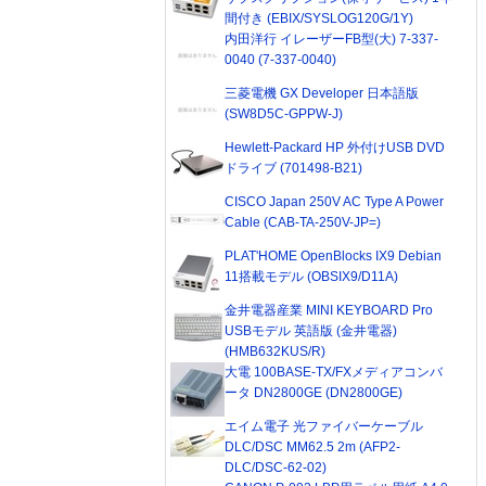
間付き (EBIX/SYSLOG120G/1Y)
内田洋行 イレーザーFB型(大) 7-337-
0040 (7-337-0040)
三菱電機 GX Developer 日本語版
(SW8D5C-GPPW-J)
Hewlett-Packard HP 外付けUSB DVD
ドライブ (701498-B21)
CISCO Japan 250V AC Type A Power
Cable (CAB-TA-250V-JP=)
PLAT'HOME OpenBlocks IX9 Debian
11搭載モデル (OBSIX9/D11A)
金井電器産業 MINI KEYBOARD Pro
USBモデル 英語版 (金井電器)
(HMB632KUS/R)
大電 100BASE-TX/FXメディアコンバ
ータ DN2800GE (DN2800GE)
エイム電子 光ファイバーケーブル
DLC/DSC MM62.5 2m (AFP2-
DLC/DSC-62-02)