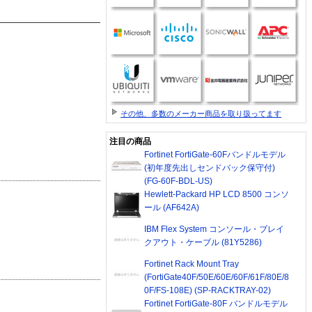
その他、多数のメーカー商品を取り扱ってます
注目の商品
Fortinet FortiGate-60Fバンドルモデル
(初年度先出しセンドバック保守付)
(FG-60F-BDL-US)
Hewlett-Packard HP LCD 8500 コンソ
ール (AF642A)
IBM Flex System コンソール・ブレイ
クアウト・ケーブル (81Y5286)
Fortinet Rack Mount Tray
(FortiGate40F/50E/60E/60F/61F/80E/8
0F/FS-108E) (SP-RACKTRAY-02)
Fortinet FortiGate-80F バンドルモデル