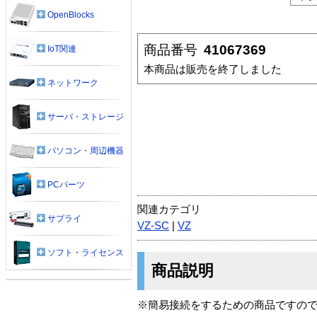
OpenBlocks
商品番号
41067369
IoT関連
本商品は販売を終了しました
ネットワーク
サーバ・ストレージ
パソコン・周辺機器
PCパーツ
関連カテゴリ
サプライ
VZ-SC
|
VZ
ソフト・ライセンス
商品説明
※簡易接続をするための商品ですの