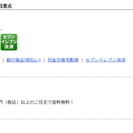
注意点
す。
｜
銀行振込(前払い)
｜
代金引換宅配便
｜
セブンイレブン決済
00円（税込）以上のご注文で送料無料！