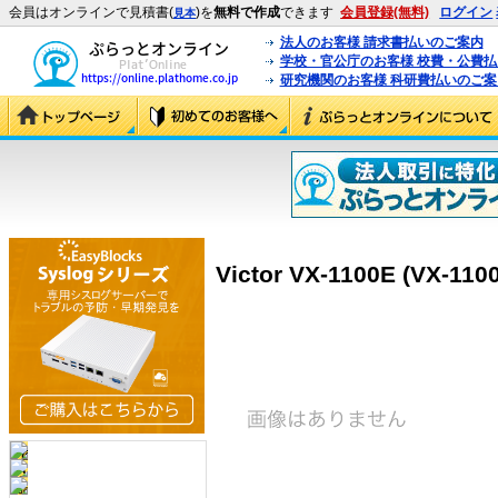
会員はオンラインで見積書(
)を
無料で作成
できます
会員登録(無料)
ログイン
見本
法人のお客様 請求書払いのご案内
学校・官公庁のお客様 校費・公費
研究機関のお客様 科研費払いのご案
Victor VX-1100E (VX-110