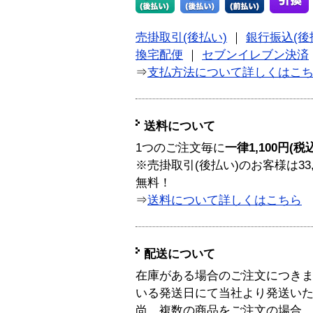
売掛取引(後払い)
｜
銀行振込(後
換宅配便
｜
セブンイレブン決済
⇒
支払方法について詳しくはこ
送料について
1つのご注文毎に
一律1,100円(税
※売掛取引(後払い)のお客様は33
無料！
⇒
送料について詳しくはこちら
配送について
在庫がある場合のご注文につき
いる発送日にて当社より発送い
尚、複数の商品をご注文の場合