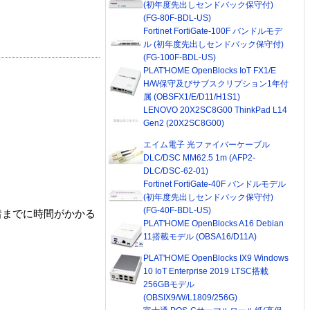
(初年度先出しセンドバック保守付)
(FG-80F-BDL-US)
Fortinet FortiGate-100F バンドルモデ
ル (初年度先出しセンドバック保守付)
(FG-100F-BDL-US)
PLAT'HOME OpenBlocks IoT FX1/E
H/W保守及びサブスクリプション1年付
属 (OBSFX1/E/D11/H1S1)
LENOVO 20X2SC8G00 ThinkPad L14
Gen2 (20X2SC8G00)
エイム電子 光ファイバーケーブル
DLC/DSC MM62.5 1m (AFP2-
DLC/DSC-62-01)
Fortinet FortiGate-40F バンドルモデル
(初年度先出しセンドバック保守付)
(FG-40F-BDL-US)
着までに時間がかかる
PLAT'HOME OpenBlocks A16 Debian
11搭載モデル (OBSA16/D11A)
PLAT'HOME OpenBlocks IX9 Windows
10 IoT Enterprise 2019 LTSC搭載
256GBモデル
(OBSIX9/W/L1809/256G)