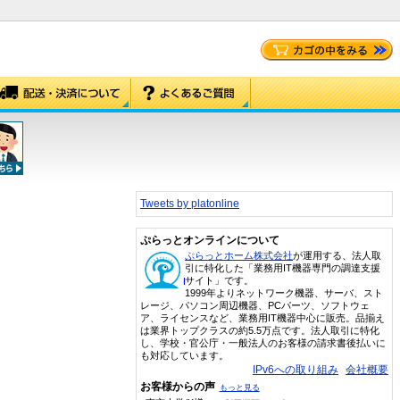
Tweets by platonline
ぷらっとオンラインについて
ぷらっとホーム株式会社
が運用する、法人取
引に特化した「業務用IT機器専門の調達支援
サイト」です。
1999年よりネットワーク機器、サーバ、スト
レージ、パソコン周辺機器、PCパーツ、ソフトウェ
ア、ライセンスなど、業務用IT機器中心に販売。品揃え
は業界トップクラスの約5.5万点です。法人取引に特化
し、学校・官公庁・一般法人のお客様の請求書後払いに
も対応しています。
IPv6への取り組み
会社概要
お客様からの声
もっと見る