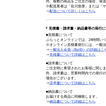
尚、複数の商品をご注文の場合、発
※配送業者は「佐川急便」または「
⇒
配送について詳しくはこちら
見積書・請求書・納品書等の発行に
■見積書について
ぷらっとオンラインでは、24時間い
※オンライン見積書発行には、一般法人
⇒
一般法人会員（BizID）の詳細はこ
⇒
見積書について詳細はこちら
■請求書について
ご注文時に希望されたお客様に関し
尚、請求書は、営業時間内での発行
場合がございます。
⇒
請求書について詳細はこちら
■納品書について
お届けする商品に同梱致します。
⇒
納品書について詳細はこちら