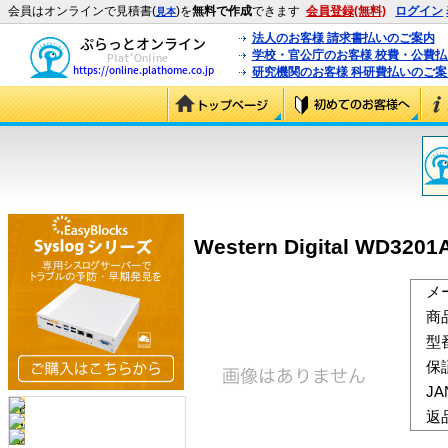
会員はオンラインで見積書(
)を
無料で作成
できます
会員登録(無料)
ログイン
見本
法人のお客様 請求書払いのご案内
学校・官公庁のお客様 校費・公費
研究機関のお客様 科研費払いのご案
Western Digital WD320
メ
商
型
保
J
返