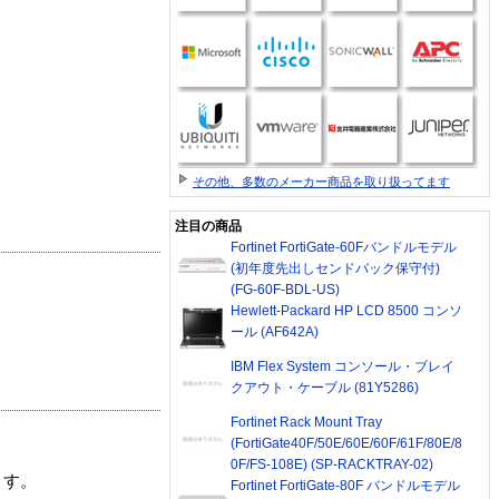
その他、多数のメーカー商品を取り扱ってます
注目の商品
Fortinet FortiGate-60Fバンドルモデル
(初年度先出しセンドバック保守付)
(FG-60F-BDL-US)
Hewlett-Packard HP LCD 8500 コンソ
ール (AF642A)
IBM Flex System コンソール・ブレイ
クアウト・ケーブル (81Y5286)
Fortinet Rack Mount Tray
(FortiGate40F/50E/60E/60F/61F/80E/8
0F/FS-108E) (SP-RACKTRAY-02)
ます。
Fortinet FortiGate-80F バンドルモデル