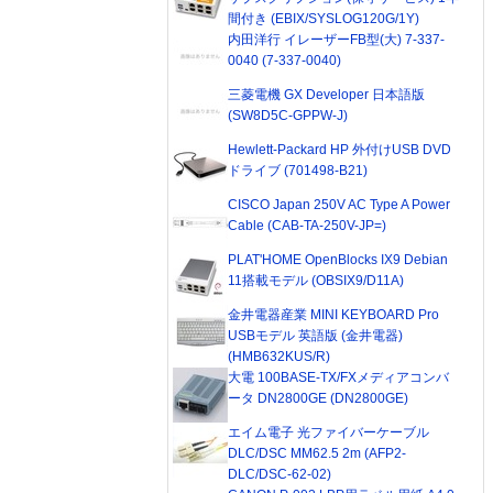
間付き (EBIX/SYSLOG120G/1Y)
内田洋行 イレーザーFB型(大) 7-337-
0040 (7-337-0040)
三菱電機 GX Developer 日本語版
(SW8D5C-GPPW-J)
Hewlett-Packard HP 外付けUSB DVD
ドライブ (701498-B21)
CISCO Japan 250V AC Type A Power
Cable (CAB-TA-250V-JP=)
PLAT'HOME OpenBlocks IX9 Debian
11搭載モデル (OBSIX9/D11A)
金井電器産業 MINI KEYBOARD Pro
USBモデル 英語版 (金井電器)
(HMB632KUS/R)
大電 100BASE-TX/FXメディアコンバ
ータ DN2800GE (DN2800GE)
エイム電子 光ファイバーケーブル
DLC/DSC MM62.5 2m (AFP2-
DLC/DSC-62-02)