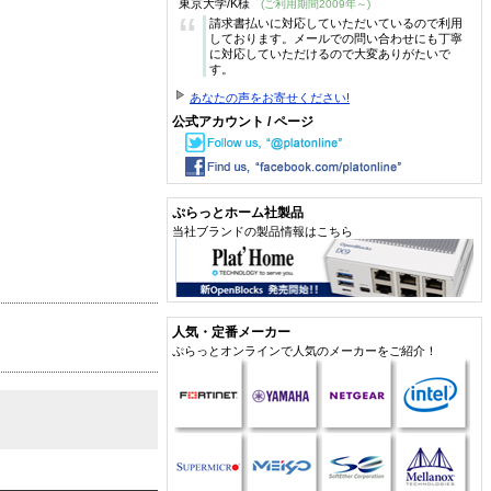
東京大学/K様
(ご利用期間2009年～)
“
請求書払いに対応していただいているので利用
しております。メールでの問い合わせにも丁寧
に対応していただけるので大変ありがたいで
す。
あなたの声をお寄せください!
公式アカウント / ページ
ぷらっとホーム社製品
当社ブランドの製品情報はこちら
人気・定番メーカー
ぷらっとオンラインで人気のメーカーをご紹介！