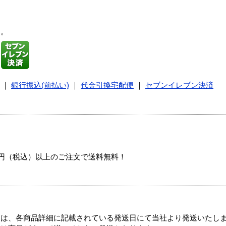
す。
｜
銀行振込(前払い)
｜
代金引換宅配便
｜
セブンイレブン決済
00円（税込）以上のご注文で送料無料！
ては、各商品詳細に記載されている発送日にて当社より発送いたし