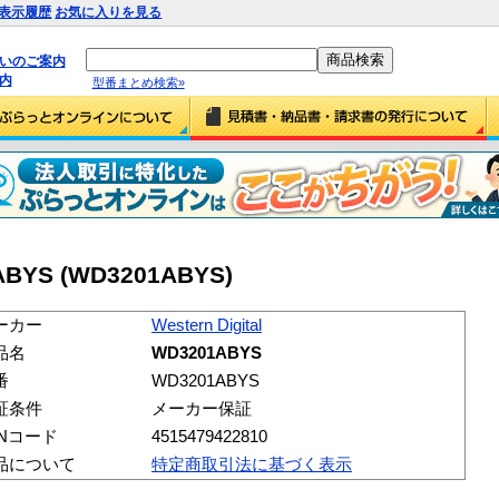
表示履歴
お気に入りを見る
払いのご案内
内
型番まとめ検索»
1ABYS (WD3201ABYS)
ーカー
Western Digital
品名
WD3201ABYS
番
WD3201ABYS
証条件
メーカー保証
ANコード
4515479422810
品について
特定商取引法に基づく表示