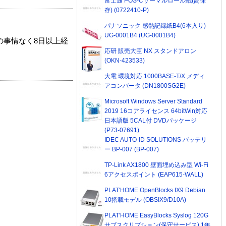
富士通 POS-Cサーマルロール紙(高保
存) (0722410-P)
パナソニック 感熱記録紙B4(6本入り)
UG-0001B4 (UG-0001B4)
の事情なく8日以上経
応研 販売大臣 NX スタンドアロン
(OKN-423533)
大電 環境対応 1000BASE-T/X メディ
アコンバータ (DN1800SG2E)
Microsoft Windows Server Standard
2019 16コアライセンス 64bitWin対応
日本語版 5CAL付 DVDパッケージ
(P73-07691)
IDEC AUTO-ID SOLUTIONS バッテリ
ー BP-007 (BP-007)
TP-Link AX1800 壁面埋め込み型 Wi-Fi
6アクセスポイント (EAP615-WALL)
PLAT'HOME OpenBlocks IX9 Debian
10搭載モデル (OBSIX9/D10A)
PLAT'HOME EasyBlocks Syslog 120G
サブスクリプション(保守サービス) 1年