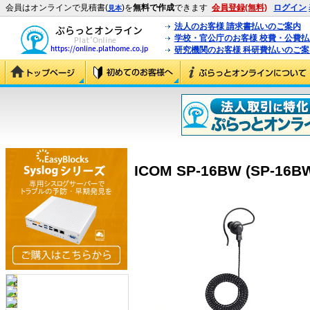
会員はオンラインで見積書(
)を
無料で作成
できます
会員登録(無料)
ログイン
見本
法人のお客様 請求書払いのご案内
学校・官公庁のお客様 校費・公費
研究機関のお客様 科研費払いのご案
ICOM SP-16BW (SP-16B