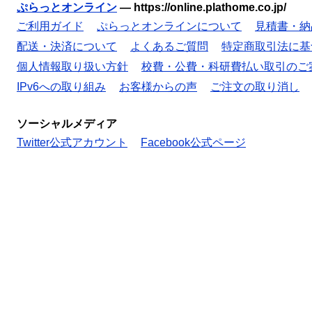
ぷらっとオンライン
—
https://online.plathome.co.jp/
ご利用ガイド
ぷらっとオンラインについて
見積書・納
配送・決済について
よくあるご質問
特定商取引法に基
個人情報取り扱い方針
校費・公費・科研費払い取引のご
IPv6への取り組み
お客様からの声
ご注文の取り消し
ソーシャルメディア
Twitter公式アカウント
Facebook公式ページ