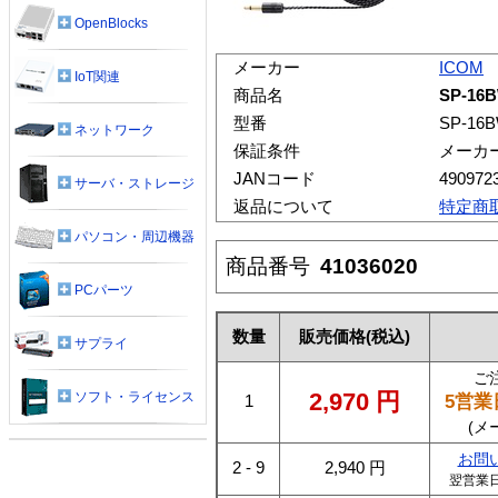
OpenBlocks
メーカー
ICOM
IoT関連
商品名
SP-16
型番
SP-16
ネットワーク
保証条件
メーカ
JANコード
490972
サーバ・ストレージ
返品について
特定商
パソコン・周辺機器
商品番号
41036020
PCパーツ
数量
販売価格
(税込)
サプライ
ご
2,970
円
ソフト・ライセンス
5営業
1
(メ
お問
2 - 9
2,940
円
翌営業