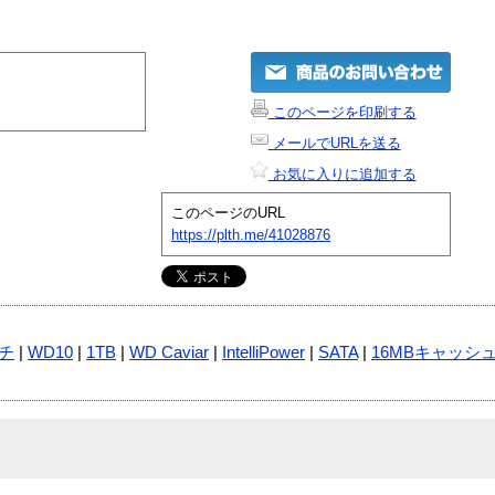
このページを印刷する
メールでURLを送る
お気に入りに追加する
このページのURL
https://plth.me/41028876
ンチ
|
WD10
|
1TB
|
WD Caviar
|
IntelliPower
|
SATA
|
16MBキャッシ