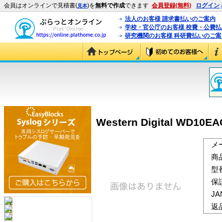
会員はオンラインで見積書(
)を
無料で作成
できます
会員登録(無料)
ログイン
見本
法人のお客様 請求書払いのご案内
学校・官公庁のお客様 校費・公費
研究機関のお客様 科研費払いのご案
Western Digital WD10E
メ
商
型
保
J
返