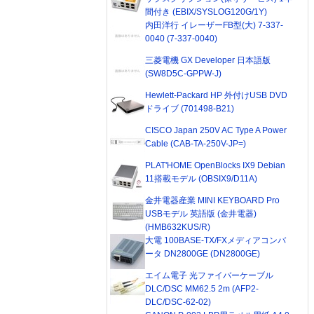
間付き (EBIX/SYSLOG120G/1Y)
内田洋行 イレーザーFB型(大) 7-337-
0040 (7-337-0040)
三菱電機 GX Developer 日本語版
(SW8D5C-GPPW-J)
Hewlett-Packard HP 外付けUSB DVD
ドライブ (701498-B21)
CISCO Japan 250V AC Type A Power
Cable (CAB-TA-250V-JP=)
PLAT'HOME OpenBlocks IX9 Debian
11搭載モデル (OBSIX9/D11A)
金井電器産業 MINI KEYBOARD Pro
USBモデル 英語版 (金井電器)
(HMB632KUS/R)
大電 100BASE-TX/FXメディアコンバ
ータ DN2800GE (DN2800GE)
エイム電子 光ファイバーケーブル
DLC/DSC MM62.5 2m (AFP2-
DLC/DSC-62-02)