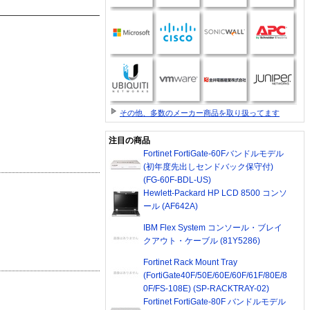
その他、多数のメーカー商品を取り扱ってます
注目の商品
Fortinet FortiGate-60Fバンドルモデル
(初年度先出しセンドバック保守付)
(FG-60F-BDL-US)
Hewlett-Packard HP LCD 8500 コンソ
ール (AF642A)
IBM Flex System コンソール・ブレイ
クアウト・ケーブル (81Y5286)
Fortinet Rack Mount Tray
(FortiGate40F/50E/60E/60F/61F/80E/8
0F/FS-108E) (SP-RACKTRAY-02)
Fortinet FortiGate-80F バンドルモデル