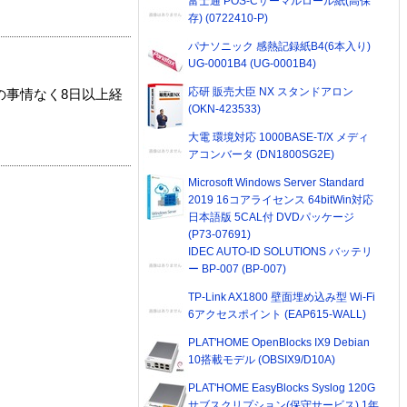
富士通 POS-Cサーマルロール紙(高保
存) (0722410-P)
パナソニック 感熱記録紙B4(6本入り)
UG-0001B4 (UG-0001B4)
応研 販売大臣 NX スタンドアロン
の事情なく8日以上経
(OKN-423533)
大電 環境対応 1000BASE-T/X メディ
アコンバータ (DN1800SG2E)
Microsoft Windows Server Standard
2019 16コアライセンス 64bitWin対応
日本語版 5CAL付 DVDパッケージ
(P73-07691)
IDEC AUTO-ID SOLUTIONS バッテリ
ー BP-007 (BP-007)
TP-Link AX1800 壁面埋め込み型 Wi-Fi
6アクセスポイント (EAP615-WALL)
PLAT'HOME OpenBlocks IX9 Debian
10搭載モデル (OBSIX9/D10A)
PLAT'HOME EasyBlocks Syslog 120G
サブスクリプション(保守サービス) 1年