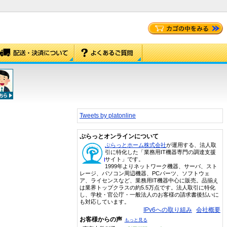
Tweets by platonline
ぷらっとオンラインについて
ぷらっとホーム株式会社
が運用する、法人取
引に特化した「業務用IT機器専門の調達支援
サイト」です。
1999年よりネットワーク機器、サーバ、スト
レージ、パソコン周辺機器、PCパーツ、ソフトウェ
ア、ライセンスなど、業務用IT機器中心に販売。品揃え
は業界トップクラスの約5.5万点です。法人取引に特化
し、学校・官公庁・一般法人のお客様の請求書後払いに
も対応しています。
IPv6への取り組み
会社概要
お客様からの声
もっと見る