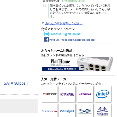
東京大学/K様
(ご利用期間2009年～)
“
請求書払いに対応していただいているので利用
しております。メールでの問い合わせにも丁寧
に対応していただけるので大変ありがたいで
す。
あなたの声をお寄せください!
公式アカウント / ページ
ぷらっとホーム社製品
当社ブランドの製品情報はこちら
人気・定番メーカー
ュ
|
SATA 3Gbps
|
ぷらっとオンラインで人気のメーカーをご紹介！