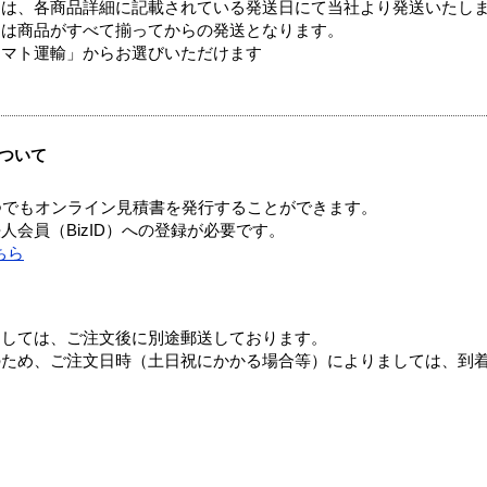
ては、各商品詳細に記載されている発送日にて当社より発送いたし
送は商品がすべて揃ってからの発送となります。
ヤマト運輸」からお選びいただけます
ついて
つでもオンライン見積書を発行することができます。
会員（BizID）への登録が必要です。
ちら
ましては、ご注文後に別途郵送しております。
のため、ご注文日時（土日祝にかかる場合等）によりましては、到