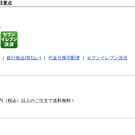
注意点
す。
｜
銀行振込(前払い)
｜
代金引換宅配便
｜
セブンイレブン決済
00円（税込）以上のご注文で送料無料！