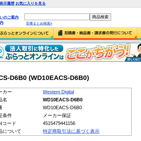
表示履歴
お気に入りを見る
払いのご案内
内
型番まとめ検索»
ACS-D6B0 (WD10EACS-D6B0)
ーカー
Western Digital
品名
WD10EACS-D6B0
番
WD10EACS-D6B0
証条件
メーカー保証
ANコード
4515479441156
品について
特定商取引法に基づく表示