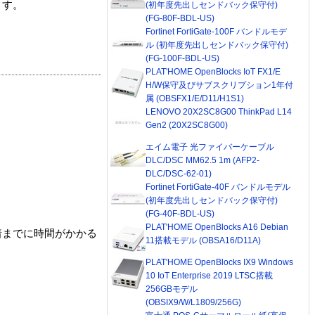
ます。
(初年度先出しセンドバック保守付)
(FG-80F-BDL-US)
Fortinet FortiGate-100F バンドルモデ
ル (初年度先出しセンドバック保守付)
(FG-100F-BDL-US)
PLAT'HOME OpenBlocks IoT FX1/E
H/W保守及びサブスクリプション1年付
属 (OBSFX1/E/D11/H1S1)
LENOVO 20X2SC8G00 ThinkPad L14
Gen2 (20X2SC8G00)
エイム電子 光ファイバーケーブル
DLC/DSC MM62.5 1m (AFP2-
DLC/DSC-62-01)
Fortinet FortiGate-40F バンドルモデル
(初年度先出しセンドバック保守付)
(FG-40F-BDL-US)
PLAT'HOME OpenBlocks A16 Debian
着までに時間がかかる
11搭載モデル (OBSA16/D11A)
PLAT'HOME OpenBlocks IX9 Windows
10 IoT Enterprise 2019 LTSC搭載
256GBモデル
(OBSIX9/W/L1809/256G)