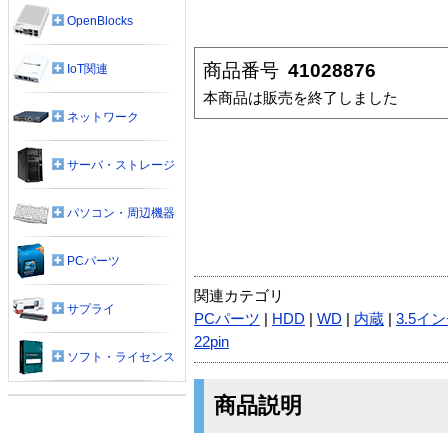
OpenBlocks
商品番号
41028876
IoT関連
本商品は販売を終了しました
ネットワーク
サーバ・ストレージ
パソコン・周辺機器
PCパーツ
関連カテゴリ
サプライ
PCパーツ
|
HDD
|
WD
|
内蔵
|
3.5イ
22pin
ソフト・ライセンス
商品説明