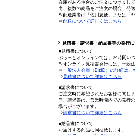
在庫がある場合のご注文につきまし
尚、複数の商品をご注文の場合、発
※配送業者は「佐川急便」または「
⇒
配送について詳しくはこちら
見積書・請求書・納品書等の発行に
■見積書について
ぷらっとオンラインでは、24時間い
※オンライン見積書発行には、一般法人
⇒
一般法人会員（BizID）の詳細はこ
⇒
見積書について詳細はこちら
■請求書について
ご注文時に希望されたお客様に関し
尚、請求書は、営業時間内での発行
場合がございます。
⇒
請求書について詳細はこちら
■納品書について
お届けする商品に同梱致します。