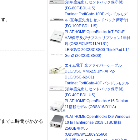
(初年度先出しセンドバック保守付)
(FG-80F-BDL-US)
Fortinet FortiGate-100F バンドルモデ
ます。
ル (初年度先出しセンドバック保守付)
(FG-100F-BDL-US)
PLAT'HOME OpenBlocks IoT FX1/E
H/W保守及びサブスクリプション1年付
属 (OBSFX1/E/D11/H1S1)
LENOVO 20X2SC8G00 ThinkPad L14
Gen2 (20X2SC8G00)
エイム電子 光ファイバーケーブル
DLC/DSC MM62.5 1m (AFP2-
DLC/DSC-62-01)
Fortinet FortiGate-40F バンドルモデル
(初年度先出しセンドバック保守付)
(FG-40F-BDL-US)
PLAT'HOME OpenBlocks A16 Debian
11搭載モデル (OBSA16/D11A)
PLAT'HOME OpenBlocks IX9 Windows
着までに時間がかかる
10 IoT Enterprise 2019 LTSC搭載
256GBモデル
(OBSIX9/W/L1809/256G)