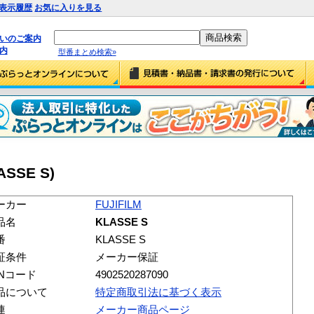
表示履歴
お気に入りを見る
払いのご案内
内
型番まとめ検索»
ASSE S)
ーカー
FUJIFILM
品名
KLASSE S
番
KLASSE S
証条件
メーカー保証
ANコード
4902520287090
品について
特定商取引法に基づく表示
連
メーカー商品ページ