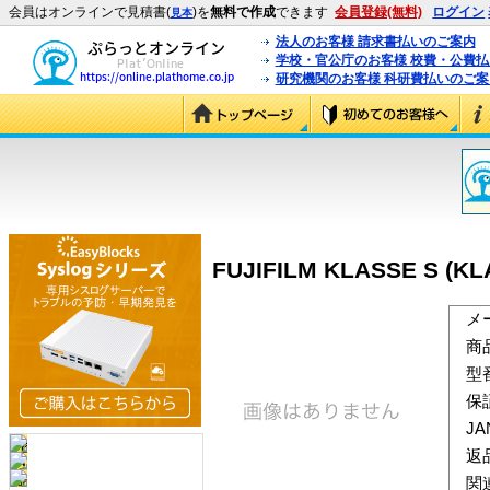
会員はオンラインで見積書(
)を
無料で作成
できます
会員登録(無料)
ログイン
見本
法人のお客様 請求書払いのご案内
学校・官公庁のお客様 校費・公費
研究機関のお客様 科研費払いのご案
FUJIFILM KLASSE S (KL
メ
商
型
保
J
返
関