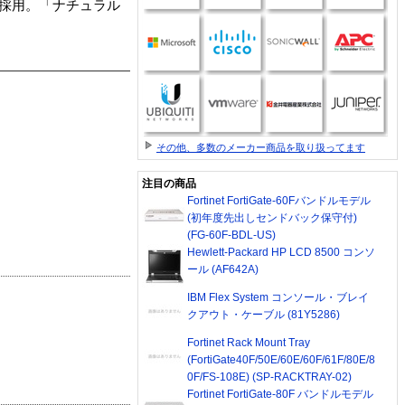
ド採用。「ナチュラル
その他、多数のメーカー商品を取り扱ってます
注目の商品
Fortinet FortiGate-60Fバンドルモデル
(初年度先出しセンドバック保守付)
(FG-60F-BDL-US)
Hewlett-Packard HP LCD 8500 コンソ
ール (AF642A)
IBM Flex System コンソール・ブレイ
クアウト・ケーブル (81Y5286)
Fortinet Rack Mount Tray
(FortiGate40F/50E/60E/60F/61F/80E/8
0F/FS-108E) (SP-RACKTRAY-02)
Fortinet FortiGate-80F バンドルモデル