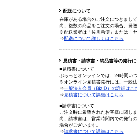
配送について
在庫がある場合のご注文につきまし
尚、複数の商品をご注文の場合、発
※配送業者は「佐川急便」または「
⇒
配送について詳しくはこちら
見積書・請求書・納品書等の発行に
■見積書について
ぷらっとオンラインでは、24時間い
※オンライン見積書発行には、一般法人
⇒
一般法人会員（BizID）の詳細はこ
⇒
見積書について詳細はこちら
■請求書について
ご注文時に希望されたお客様に関し
尚、請求書は、営業時間内での発行
場合がございます。
⇒
請求書について詳細はこちら