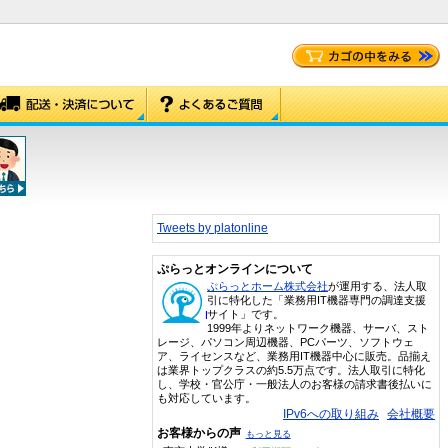
Tweets by platonline
ぷらっとオンラインについて
ぷらっとホーム株式会社
が運用する、法人取
引に特化した「業務用IT機器専門の調達支援
サイト」です。
1999年よりネットワーク機器、サーバ、スト
レージ、パソコン周辺機器、PCパーツ、ソフトウェ
ア、ライセンスなど、業務用IT機器中心に販売。品揃え
は業界トップクラスの約5.5万点です。法人取引に特化
し、学校・官公庁・一般法人のお客様の請求書後払いに
も対応しています。
IPv6への取り組み
会社概要
お客様からの声
もっと見る