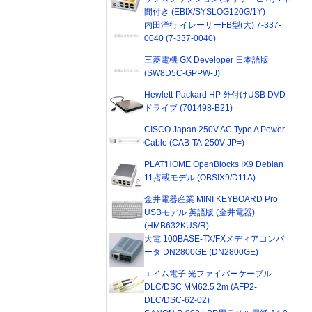
間付き (EBIX/SYSLOG120G/1Y)
内田洋行 イレーザーFB型(大) 7-337-
0040 (7-337-0040)
三菱電機 GX Developer 日本語版
(SW8D5C-GPPW-J)
Hewlett-Packard HP 外付けUSB DVD
ドライブ (701498-B21)
CISCO Japan 250V AC Type A Power
Cable (CAB-TA-250V-JP=)
PLAT'HOME OpenBlocks IX9 Debian
11搭載モデル (OBSIX9/D11A)
金井電器産業 MINI KEYBOARD Pro
USBモデル 英語版 (金井電器)
(HMB632KUS/R)
大電 100BASE-TX/FXメディアコンバ
ータ DN2800GE (DN2800GE)
エイム電子 光ファイバーケーブル
DLC/DSC MM62.5 2m (AFP2-
DLC/DSC-62-02)