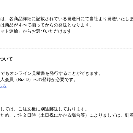
ては、各商品詳細に記載されている発送日にて当社より発送いたし
送は商品がすべて揃ってからの発送となります。
ヤマト運輸」からお選びいただけます
ついて
つでもオンライン見積書を発行することができます。
会員（BizID）への登録が必要です。
ちら
ましては、ご注文後に別途郵送しております。
のため、ご注文日時（土日祝にかかる場合等）によりましては、到