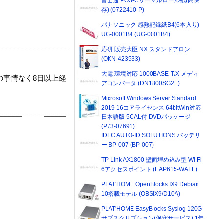
富士通 POS-Cサーマルロール紙(高保
存) (0722410-P)
パナソニック 感熱記録紙B4(6本入り)
UG-0001B4 (UG-0001B4)
応研 販売大臣 NX スタンドアロン
(OKN-423533)
大電 環境対応 1000BASE-T/X メディ
の事情なく8日以上経
アコンバータ (DN1800SG2E)
Microsoft Windows Server Standard
2019 16コアライセンス 64bitWin対応
日本語版 5CAL付 DVDパッケージ
(P73-07691)
IDEC AUTO-ID SOLUTIONS バッテリ
ー BP-007 (BP-007)
TP-Link AX1800 壁面埋め込み型 Wi-Fi
6アクセスポイント (EAP615-WALL)
PLAT'HOME OpenBlocks IX9 Debian
10搭載モデル (OBSIX9/D10A)
PLAT'HOME EasyBlocks Syslog 120G
サブスクリプション(保守サービス) 1年