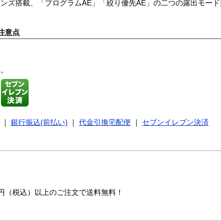
.8レンズ搭載、「プログラムAE」「絞り優先AE」の二つの露出モー
注意点
す。
｜
銀行振込(前払い)
｜
代金引換宅配便
｜
セブンイレブン決済
00円（税込）以上のご注文で送料無料！