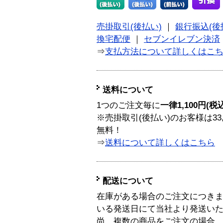
売掛取引(後払い)
｜
銀行振込(後
換宅配便
｜
セブンイレブン決済
⇒
支払方法について詳しくはこ
送料について
1つのご注文毎に
一律1,100円(税
※売掛取引(後払い)のお客様は33
無料！
⇒
送料について詳しくはこちら
配送について
在庫がある場合のご注文につき
いる発送日にて当社より発送い
尚、複数の商品をご注文の場合