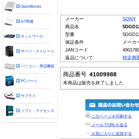
OpenBlocks
メーカー
SONY
IoT関連
商品名
5DGD1
型番
5DGD1
ネットワーク
保証条件
メーカ
JANコード
490178
サーバ・ストレージ
返品について
特定商
パソコン・周辺機器
商品番号
41009988
PCパーツ
本商品は販売を終了しました
サプライ
ソフト・ライセンス
このページを印刷する
メールでURLを送る
お気に入りに追加する