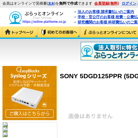
会員はオンラインで見積書(
)を
無料で作成
できます
会員登録(無料)
ログイン
見本
法人のお客様 請求書払いのご案内
学校・官公庁のお客様 校費・公費
研究機関のお客様 科研費払いのご案
SONY 5DGD125PPR (5D