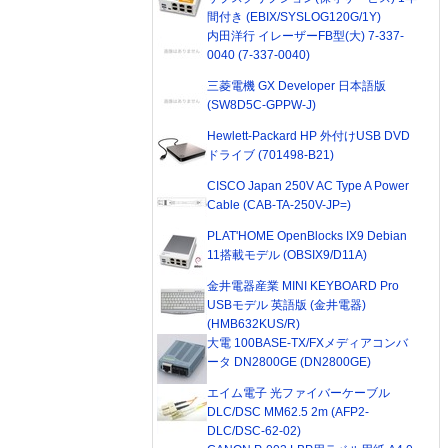
間付き (EBIX/SYSLOG120G/1Y)
内田洋行 イレーザーFB型(大) 7-337-
0040 (7-337-0040)
三菱電機 GX Developer 日本語版
(SW8D5C-GPPW-J)
Hewlett-Packard HP 外付けUSB DVD
ドライブ (701498-B21)
CISCO Japan 250V AC Type A Power
Cable (CAB-TA-250V-JP=)
PLAT'HOME OpenBlocks IX9 Debian
11搭載モデル (OBSIX9/D11A)
金井電器産業 MINI KEYBOARD Pro
USBモデル 英語版 (金井電器)
(HMB632KUS/R)
大電 100BASE-TX/FXメディアコンバ
ータ DN2800GE (DN2800GE)
エイム電子 光ファイバーケーブル
DLC/DSC MM62.5 2m (AFP2-
DLC/DSC-62-02)