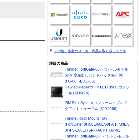
その他、多数のメーカー商品を取り扱ってます
注目の商品
Fortinet FortiGate-60Fバンドルモデル
(初年度先出しセンドバック保守付)
(FG-60F-BDL-US)
Hewlett-Packard HP LCD 8500 コンソ
ール (AF642A)
IBM Flex System コンソール・ブレイ
クアウト・ケーブル (81Y5286)
Fortinet Rack Mount Tray
(FortiGate40F/50E/60E/60F/61F/80E/8
0F/FS-108E) (SP-RACKTRAY-02)
Fortinet FortiGate-80F バンドルモデル