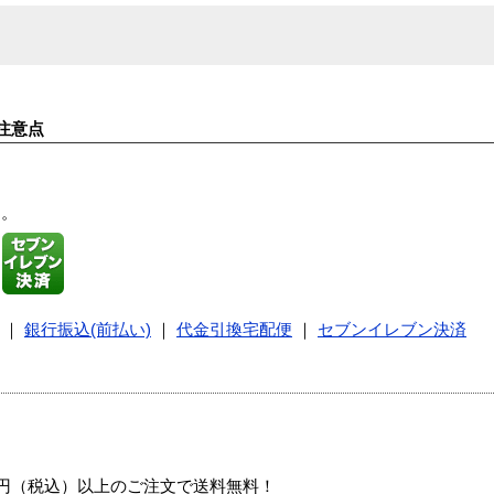
注意点
す。
｜
銀行振込(前払い)
｜
代金引換宅配便
｜
セブンイレブン決済
00円（税込）以上のご注文で送料無料！