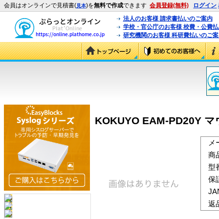
会員はオンラインで見積書(
)を
無料で作成
できます
会員登録(無料)
ログイン
見本
法人のお客様 請求書払いのご案内
学校・官公庁のお客様 校費・公費
研究機関のお客様 科研費払いのご案
KOKUYO EAM-PD20Y
メ
商
型
保
J
返