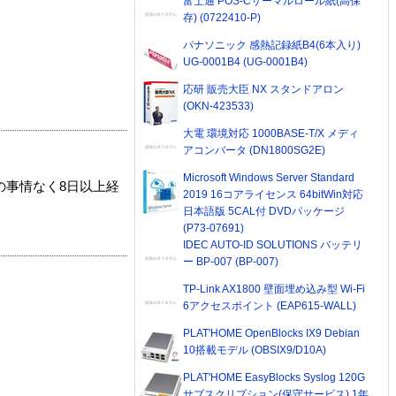
富士通 POS-Cサーマルロール紙(高保
存) (0722410-P)
パナソニック 感熱記録紙B4(6本入り)
UG-0001B4 (UG-0001B4)
応研 販売大臣 NX スタンドアロン
(OKN-423533)
大電 環境対応 1000BASE-T/X メディ
アコンバータ (DN1800SG2E)
Microsoft Windows Server Standard
の事情なく8日以上経
2019 16コアライセンス 64bitWin対応
日本語版 5CAL付 DVDパッケージ
(P73-07691)
IDEC AUTO-ID SOLUTIONS バッテリ
ー BP-007 (BP-007)
TP-Link AX1800 壁面埋め込み型 Wi-Fi
6アクセスポイント (EAP615-WALL)
PLAT'HOME OpenBlocks IX9 Debian
10搭載モデル (OBSIX9/D10A)
PLAT'HOME EasyBlocks Syslog 120G
サブスクリプション(保守サービス) 1年