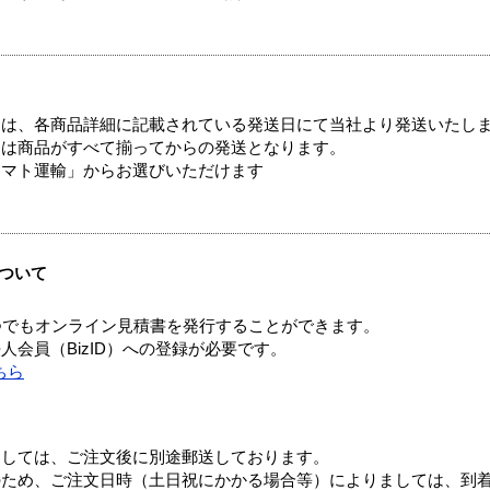
ては、各商品詳細に記載されている発送日にて当社より発送いたし
送は商品がすべて揃ってからの発送となります。
ヤマト運輸」からお選びいただけます
ついて
つでもオンライン見積書を発行することができます。
会員（BizID）への登録が必要です。
ちら
ましては、ご注文後に別途郵送しております。
のため、ご注文日時（土日祝にかかる場合等）によりましては、到