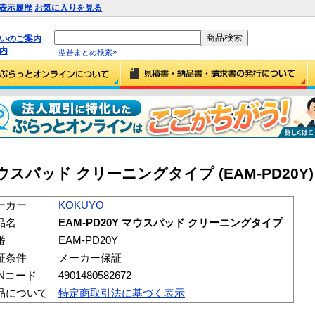
表示履歴
お気に入りを見る
払いのご案内
内
型番まとめ検索»
 マウスパッド クリーニングタイプ (EAM-PD20Y)
ーカー
KOKUYO
品名
EAM-PD20Y マウスパッド クリーニングタイプ
番
EAM-PD20Y
証条件
メーカー保証
ANコード
4901480582672
品について
特定商取引法に基づく表示