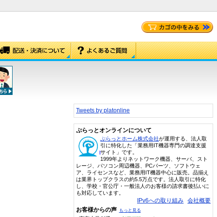
Tweets by platonline
ぷらっとオンラインについて
ぷらっとホーム株式会社
が運用する、法人取
引に特化した「業務用IT機器専門の調達支援
サイト」です。
1999年よりネットワーク機器、サーバ、スト
レージ、パソコン周辺機器、PCパーツ、ソフトウェ
ア、ライセンスなど、業務用IT機器中心に販売。品揃え
は業界トップクラスの約5.5万点です。法人取引に特化
し、学校・官公庁・一般法人のお客様の請求書後払いに
も対応しています。
IPv6への取り組み
会社概要
お客様からの声
もっと見る