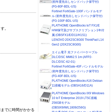
(初年度先出しセンドバック保守付)
(FG-80F-BDL-US)
Fortinet FortiGate-100F バンドルモデ
ル (初年度先出しセンドバック保守付)
(FG-100F-BDL-US)
PLAT'HOME OpenBlocks IoT FX1/E
ます。
H/W保守及びサブスクリプション1年付
属 (OBSFX1/E/D11/H1S1)
LENOVO 20X2SC8G00 ThinkPad L14
Gen2 (20X2SC8G00)
エイム電子 光ファイバーケーブル
DLC/DSC MM62.5 1m (AFP2-
DLC/DSC-62-01)
Fortinet FortiGate-40F バンドルモデル
(初年度先出しセンドバック保守付)
(FG-40F-BDL-US)
PLAT'HOME OpenBlocks A16 Debian
11搭載モデル (OBSA16/D11A)
PLAT'HOME OpenBlocks IX9 Windows
10 IoT Enterprise 2019 LTSC搭載
256GBモデル
(OBSIX9/W/L1809/256G)
着までに時間がかかる