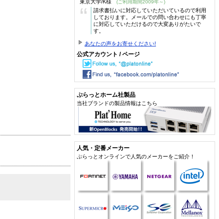
東京大学/K様
(ご利用期間2009年～)
“
請求書払いに対応していただいているので利用
しております。メールでの問い合わせにも丁寧
に対応していただけるので大変ありがたいで
す。
あなたの声をお寄せください!
公式アカウント / ページ
ぷらっとホーム社製品
当社ブランドの製品情報はこちら
人気・定番メーカー
ぷらっとオンラインで人気のメーカーをご紹介！