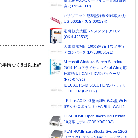
富士通 POS-Cサーマルロール紙(高保
存) (0722410-P)
パナソニック 感熱記録紙B4(6本入り)
UG-0001B4 (UG-0001B4)
応研 販売大臣 NX スタンドアロン
(OKN-423533)
大電 環境対応 1000BASE-T/X メディ
アコンバータ (DN1800SG2E)
Microsoft Windows Server Standard
の事情なく8日以上経
2019 16コアライセンス 64bitWin対応
日本語版 5CAL付 DVDパッケージ
(P73-07691)
IDEC AUTO-ID SOLUTIONS バッテリ
ー BP-007 (BP-007)
TP-Link AX1800 壁面埋め込み型 Wi-Fi
6アクセスポイント (EAP615-WALL)
PLAT'HOME OpenBlocks IX9 Debian
10搭載モデル (OBSIX9/D10A)
PLAT'HOME EasyBlocks Syslog 120G
サブスクリプション(保守サービス) 1年