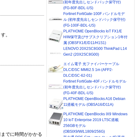
(初年度先出しセンドバック保守付)
(FG-80F-BDL-US)
Fortinet FortiGate-100F バンドルモデ
ル (初年度先出しセンドバック保守付)
(FG-100F-BDL-US)
PLAT'HOME OpenBlocks IoT FX1/E
ます。
H/W保守及びサブスクリプション1年付
属 (OBSFX1/E/D11/H1S1)
LENOVO 20X2SC8G00 ThinkPad L14
Gen2 (20X2SC8G00)
エイム電子 光ファイバーケーブル
DLC/DSC MM62.5 1m (AFP2-
DLC/DSC-62-01)
Fortinet FortiGate-40F バンドルモデル
(初年度先出しセンドバック保守付)
(FG-40F-BDL-US)
PLAT'HOME OpenBlocks A16 Debian
11搭載モデル (OBSA16/D11A)
PLAT'HOME OpenBlocks IX9 Windows
10 IoT Enterprise 2019 LTSC搭載
256GBモデル
(OBSIX9/W/L1809/256G)
着までに時間がかかる