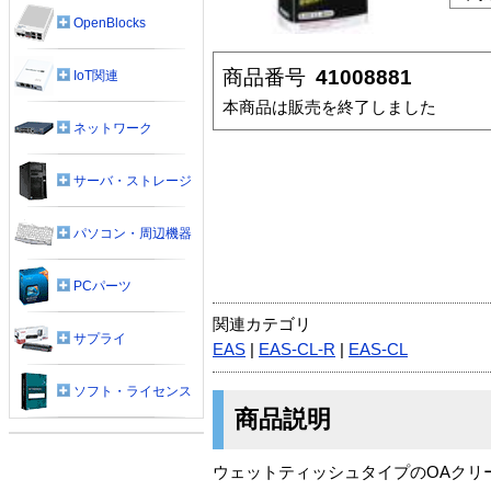
OpenBlocks
商品番号
41008881
IoT関連
本商品は販売を終了しました
ネットワーク
サーバ・ストレージ
パソコン・周辺機器
PCパーツ
関連カテゴリ
サプライ
EAS
|
EAS-CL-R
|
EAS-CL
ソフト・ライセンス
商品説明
ウェットティッシュタイプのOAクリ