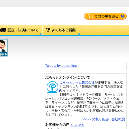
Tweets by platonline
ぷらっとオンラインについて
ぷらっとホーム株式会社
が運用する、法人取
引に特化した「業務用IT機器専門の調達支援
サイト」です。
1999年よりネットワーク機器、サーバ、スト
レージ、パソコン周辺機器、PCパーツ、ソフトウェ
ア、ライセンスなど、業務用IT機器中心に販売。品揃え
は業界トップクラスの約5.5万点です。法人取引に特化
し、学校・官公庁・一般法人のお客様の請求書後払いに
も対応しています。
IPv6への取り組み
会社概要
お客様からの声
もっと見る