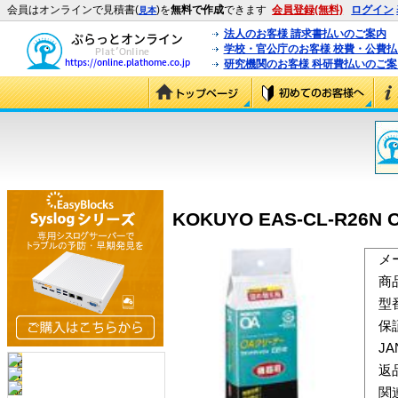
会員はオンラインで見積書(
)を
無料で作成
できます
会員登録(無料)
ログイン
見本
法人のお客様 請求書払いのご案内
学校・官公庁のお客様 校費・公費
研究機関のお客様 科研費払いのご案
KOKUYO EAS-CL-R26
メ
商
型
保
J
返
関