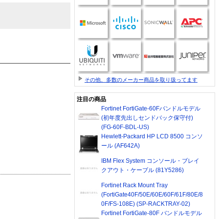
その他、多数のメーカー商品を取り扱ってます
注目の商品
Fortinet FortiGate-60Fバンドルモデル
(初年度先出しセンドバック保守付)
(FG-60F-BDL-US)
Hewlett-Packard HP LCD 8500 コンソ
ール (AF642A)
IBM Flex System コンソール・ブレイ
クアウト・ケーブル (81Y5286)
Fortinet Rack Mount Tray
(FortiGate40F/50E/60E/60F/61F/80E/8
0F/FS-108E) (SP-RACKTRAY-02)
Fortinet FortiGate-80F バンドルモデル