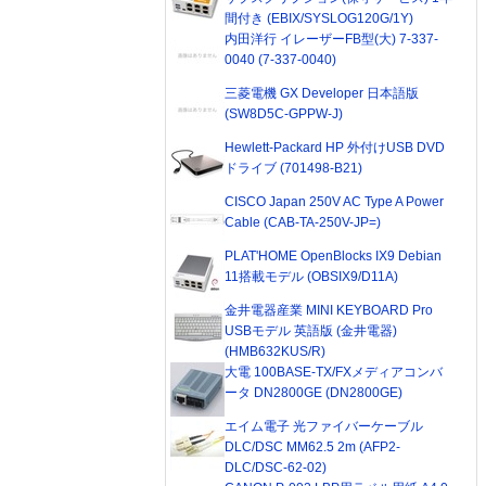
間付き (EBIX/SYSLOG120G/1Y)
内田洋行 イレーザーFB型(大) 7-337-
0040 (7-337-0040)
三菱電機 GX Developer 日本語版
(SW8D5C-GPPW-J)
Hewlett-Packard HP 外付けUSB DVD
ドライブ (701498-B21)
CISCO Japan 250V AC Type A Power
Cable (CAB-TA-250V-JP=)
PLAT'HOME OpenBlocks IX9 Debian
11搭載モデル (OBSIX9/D11A)
金井電器産業 MINI KEYBOARD Pro
USBモデル 英語版 (金井電器)
(HMB632KUS/R)
大電 100BASE-TX/FXメディアコンバ
ータ DN2800GE (DN2800GE)
エイム電子 光ファイバーケーブル
DLC/DSC MM62.5 2m (AFP2-
DLC/DSC-62-02)