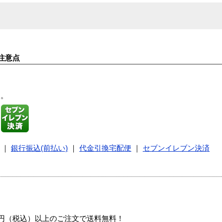
注意点
す。
｜
銀行振込(前払い)
｜
代金引換宅配便
｜
セブンイレブン決済
00円（税込）以上のご注文で送料無料！