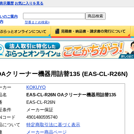
表示履歴
お気に入りを見る
払いのご案内
内
型番まとめ検索»
N OAクリーナー機器用詰替135 (EAS-CL-R26N)
ーカー
KOKUYO
品名
EAS-CL-R26N OAクリーナー機器用詰替135
番
EAS-CL-R26N
証条件
メーカー保証
ANコード
4901480595740
品について
特定商取引法に基づく表示
連
メーカー商品ページ