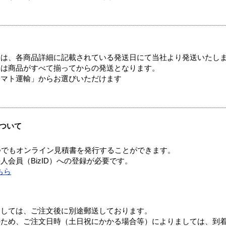
ては、各商品詳細に記載されている発送日にて当社より発送いたし
送は商品がすべて揃ってからの発送となります。
ヤマト運輸」からお選びいただけます
ついて
つでもオンライン見積書を発行することができます。
会員（BizID）への登録が必要です。
ちら
ましては、ご注文後に別途郵送しております。
のため、ご注文日時（土日祝にかかる場合等）によりましては、到