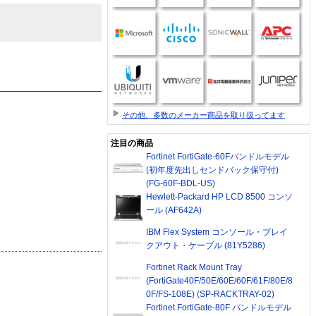
その他、多数のメーカー商品を取り扱ってます
注目の商品
Fortinet FortiGate-60Fバンドルモデル
(初年度先出しセンドバック保守付)
(FG-60F-BDL-US)
Hewlett-Packard HP LCD 8500 コンソ
ール (AF642A)
IBM Flex System コンソール・ブレイ
クアウト・ケーブル (81Y5286)
Fortinet Rack Mount Tray
(FortiGate40F/50E/60E/60F/61F/80E/8
0F/FS-108E) (SP-RACKTRAY-02)
Fortinet FortiGate-80F バンドルモデル