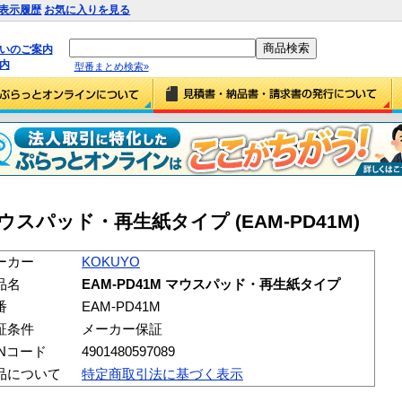
表示履歴
お気に入りを見る
払いのご案内
内
型番まとめ検索»
 マウスパッド・再生紙タイプ (EAM-PD41M)
ーカー
KOKUYO
品名
EAM-PD41M マウスパッド・再生紙タイプ
番
EAM-PD41M
証条件
メーカー保証
ANコード
4901480597089
品について
特定商取引法に基づく表示