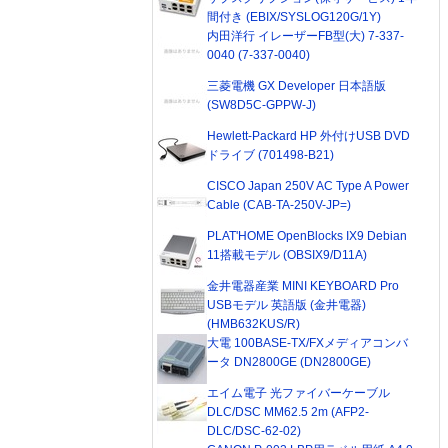
間付き (EBIX/SYSLOG120G/1Y)
内田洋行 イレーザーFB型(大) 7-337-
0040 (7-337-0040)
三菱電機 GX Developer 日本語版
(SW8D5C-GPPW-J)
Hewlett-Packard HP 外付けUSB DVD
ドライブ (701498-B21)
CISCO Japan 250V AC Type A Power
Cable (CAB-TA-250V-JP=)
PLAT'HOME OpenBlocks IX9 Debian
11搭載モデル (OBSIX9/D11A)
金井電器産業 MINI KEYBOARD Pro
USBモデル 英語版 (金井電器)
(HMB632KUS/R)
大電 100BASE-TX/FXメディアコンバ
ータ DN2800GE (DN2800GE)
エイム電子 光ファイバーケーブル
DLC/DSC MM62.5 2m (AFP2-
DLC/DSC-62-02)