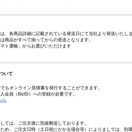
ては、各商品詳細に記載されている発送日にて当社より発送いたし
送は商品がすべて揃ってからの発送となります。
ヤマト運輸」からお選びいただけます
ついて
つでもオンライン見積書を発行することができます。
会員（BizID）への登録が必要です。
ちら
ましては、ご注文後に別途郵送しております。
のため、ご注文日時（土日祝にかかる場合等）によりましては、到