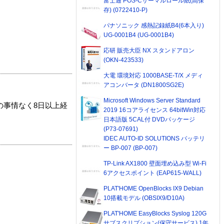
富士通 POS-Cサーマルロール紙(高保
存) (0722410-P)
パナソニック 感熱記録紙B4(6本入り)
UG-0001B4 (UG-0001B4)
応研 販売大臣 NX スタンドアロン
(OKN-423533)
大電 環境対応 1000BASE-T/X メディ
アコンバータ (DN1800SG2E)
Microsoft Windows Server Standard
の事情なく8日以上経
2019 16コアライセンス 64bitWin対応
日本語版 5CAL付 DVDパッケージ
(P73-07691)
IDEC AUTO-ID SOLUTIONS バッテリ
ー BP-007 (BP-007)
TP-Link AX1800 壁面埋め込み型 Wi-Fi
6アクセスポイント (EAP615-WALL)
PLAT'HOME OpenBlocks IX9 Debian
10搭載モデル (OBSIX9/D10A)
PLAT'HOME EasyBlocks Syslog 120G
サブスクリプション(保守サービス) 1年