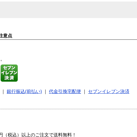
注意点
す。
｜
銀行振込(前払い)
｜
代金引換宅配便
｜
セブンイレブン決済
00円（税込）以上のご注文で送料無料！