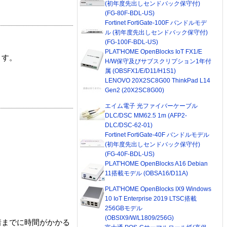
(初年度先出しセンドバック保守付)
(FG-80F-BDL-US)
Fortinet FortiGate-100F バンドルモデ
ル (初年度先出しセンドバック保守付)
(FG-100F-BDL-US)
PLAT'HOME OpenBlocks IoT FX1/E
ます。
H/W保守及びサブスクリプション1年付
属 (OBSFX1/E/D11/H1S1)
LENOVO 20X2SC8G00 ThinkPad L14
Gen2 (20X2SC8G00)
エイム電子 光ファイバーケーブル
DLC/DSC MM62.5 1m (AFP2-
DLC/DSC-62-01)
Fortinet FortiGate-40F バンドルモデル
(初年度先出しセンドバック保守付)
(FG-40F-BDL-US)
PLAT'HOME OpenBlocks A16 Debian
11搭載モデル (OBSA16/D11A)
PLAT'HOME OpenBlocks IX9 Windows
10 IoT Enterprise 2019 LTSC搭載
256GBモデル
(OBSIX9/W/L1809/256G)
着までに時間がかかる