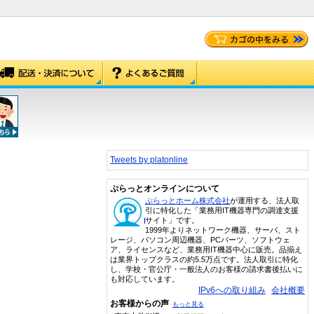
Tweets by platonline
ぷらっとオンラインについて
ぷらっとホーム株式会社
が運用する、法人取
引に特化した「業務用IT機器専門の調達支援
サイト」です。
1999年よりネットワーク機器、サーバ、スト
レージ、パソコン周辺機器、PCパーツ、ソフトウェ
ア、ライセンスなど、業務用IT機器中心に販売。品揃え
は業界トップクラスの約5.5万点です。法人取引に特化
し、学校・官公庁・一般法人のお客様の請求書後払いに
も対応しています。
IPv6への取り組み
会社概要
お客様からの声
もっと見る