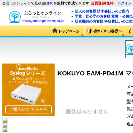
会員はオンラインで見積書(
)を
無料で作成
できます
会員登録(無料)
ログイン
見本
法人のお客様 請求書払いのご案内
学校・官公庁のお客様 校費・公費
研究機関のお客様 科研費払いのご案
KOKUYO EAM-PD41M
メ
商
型
保
J
返