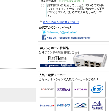
東京大学/K様
(ご利用期間2009年～)
“
請求書払いに対応していただいているので利用
しております。メールでの問い合わせにも丁寧
に対応していただけるので大変ありがたいで
す。
あなたの声をお寄せください!
公式アカウント / ページ
ぷらっとホーム社製品
当社ブランドの製品情報はこちら
人気・定番メーカー
ぷらっとオンラインで人気のメーカーをご紹介！