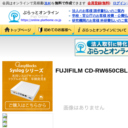
会員はオンラインで見積書(
)を
無料で作成
できます
会員登録(無料)
ログイン
見本
法人のお客様 請求書払いのご案内
学校・官公庁のお客様 校費・公費
研究機関のお客様 科研費払いのご案
FUJIFILM CD-RW650CBL