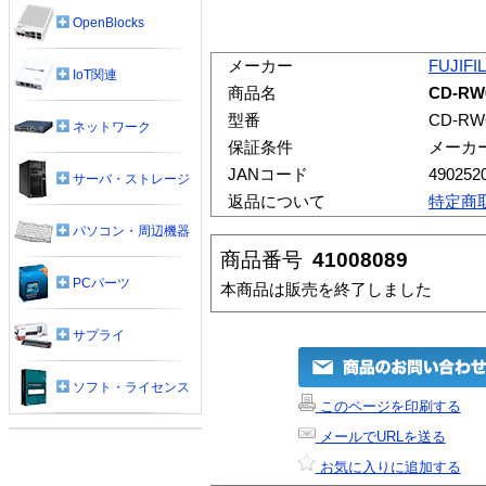
OpenBlocks
メーカー
FUJIFI
IoT関連
商品名
CD-RW
型番
CD-RW
ネットワーク
保証条件
メーカ
JANコード
490252
サーバ・ストレージ
返品について
特定商
パソコン・周辺機器
商品番号
41008089
PCパーツ
本商品は販売を終了しました
サプライ
ソフト・ライセンス
このページを印刷する
メールでURLを送る
お気に入りに追加する