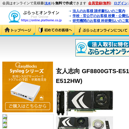
会員はオンラインで見積書(
)を
無料で作成
できます
会員登録(無料)
ログイン
見本
法人のお客様 請求書払いのご案内
学校・官公庁のお客様 校費・公費
研究機関のお客様 科研費払いのご案
玄人志向 GF8800GTS-E51
E512HW)