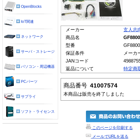
OpenBlocks
IoT関連
メーカー
玄人志
ネットワーク
商品名
GF880
型番
GF880
サーバ・ストレージ
保証条件
メーカ
JANコード
498875
パソコン・周辺機器
返品について
特定商
PCパーツ
商品番号
41007574
本商品は販売を終了しました
サプライ
ソフト・ライセンス
このページを印刷する
メールでURLを送る