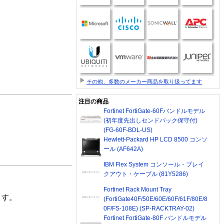
その他、多数のメーカー商品を取り扱ってます
注目の商品
Fortinet FortiGate-60Fバンドルモデル
(初年度先出しセンドバック保守付)
(FG-60F-BDL-US)
Hewlett-Packard HP LCD 8500 コンソ
ール (AF642A)
IBM Flex System コンソール・ブレイ
クアウト・ケーブル (81Y5286)
Fortinet Rack Mount Tray
ます。
(FortiGate40F/50E/60E/60F/61F/80E/8
0F/FS-108E) (SP-RACKTRAY-02)
Fortinet FortiGate-80F バンドルモデル