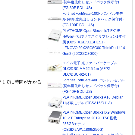
(初年度先出しセンドバック保守付)
(FG-80F-BDL-US)
Fortinet FortiGate-100F バンドルモデ
ル (初年度先出しセンドバック保守付)
(FG-100F-BDL-US)
PLAT'HOME OpenBlocks IoT FX1/E
H/W保守及びサブスクリプション1年付
属 (OBSFX1/E/D11/H1S1)
LENOVO 20X2SC8G00 ThinkPad L14
Gen2 (20X2SC8G00)
エイム電子 光ファイバーケーブル
DLC/DSC MM62.5 1m (AFP2-
DLC/DSC-62-01)
Fortinet FortiGate-40F バンドルモデル
着までに時間がかかる
(初年度先出しセンドバック保守付)
(FG-40F-BDL-US)
PLAT'HOME OpenBlocks A16 Debian
11搭載モデル (OBSA16/D11A)
PLAT'HOME OpenBlocks IX9 Windows
10 IoT Enterprise 2019 LTSC搭載
256GBモデル
(OBSIX9/W/L1809/256G)