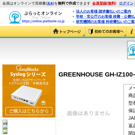
会員はオンラインで見積書(
)を
無料で作成
できます
会員登録(無料)
ログイン
見本
法人のお客様 請求書払いのご案内
学校・官公庁のお客様 校費・公費
研究機関のお客様 科研費払いのご案
GREENHOUSE GH-IZ100-2
メ
商
型
保
J
返
関