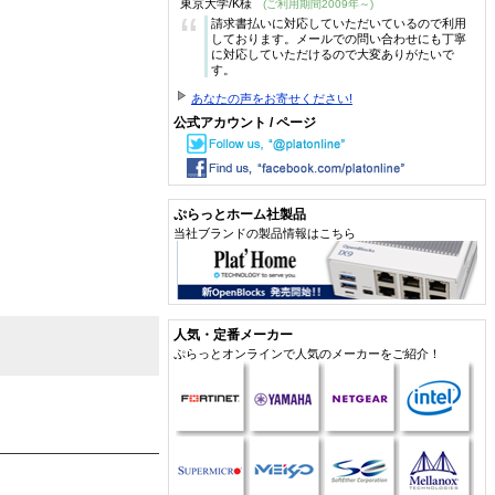
東京大学/K様
(ご利用期間2009年～)
“
請求書払いに対応していただいているので利用
しております。メールでの問い合わせにも丁寧
に対応していただけるので大変ありがたいで
す。
あなたの声をお寄せください!
公式アカウント / ページ
ぷらっとホーム社製品
当社ブランドの製品情報はこちら
人気・定番メーカー
ぷらっとオンラインで人気のメーカーをご紹介！