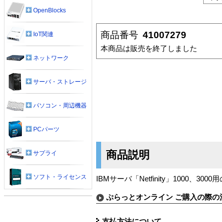
OpenBlocks
商品番号
41007279
IoT関連
本商品は販売を終了しました
ネットワーク
サーバ・ストレージ
パソコン・周辺機器
PCパーツ
商品説明
サプライ
ソフト・ライセンス
IBMサーバ「Netfinity」1000、30
ぷらっとオンライン ご購入の際の
支払方法について