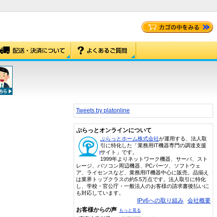
Tweets by platonline
ぷらっとオンラインについて
ぷらっとホーム株式会社
が運用する、法人取
引に特化した「業務用IT機器専門の調達支援
サイト」です。
1999年よりネットワーク機器、サーバ、スト
レージ、パソコン周辺機器、PCパーツ、ソフトウェ
ア、ライセンスなど、業務用IT機器中心に販売。品揃え
は業界トップクラスの約5.5万点です。法人取引に特化
し、学校・官公庁・一般法人のお客様の請求書後払いに
も対応しています。
IPv6への取り組み
会社概要
お客様からの声
もっと見る