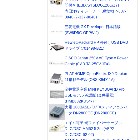
間付き (EBIX/SYSLOG120G/1Y)
内田洋行 イレーザーFB型(大) 7-337-
0040 (7-337-0040)
三菱電機 GX Developer 日本語版
(SW8D5C-GPPW-J)
Hewlett-Packard HP 外付けUSB DVD
ドライブ (701498-B21)
CISCO Japan 250V AC Type A Power
Cable (CAB-TA-250V-JP=)
PLAT'HOME OpenBlocks IX9 Debian
11搭載モデル (OBSIX9/D11A)
金井電器産業 MINI KEYBOARD Pro
USBモデル 英語版 (金井電器)
(HMB632KUS/R)
大電 100BASE-TX/FXメディアコンバ
ータ DN2800GE (DN2800GE)
エイム電子 光ファイバーケーブル
DLC/DSC MM62.5 2m (AFP2-
DLC/DSC-62-02)