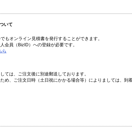
ついて
つでもオンライン見積書を発行することができます。
会員（BizID）への登録が必要です。
ちら
ましては、ご注文後に別途郵送しております。
のため、ご注文日時（土日祝にかかる場合等）によりましては、到