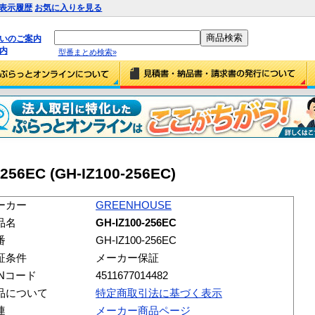
表示履歴
お気に入りを見る
払いのご案内
内
型番まとめ検索»
56EC (GH-IZ100-256EC)
ーカー
GREENHOUSE
品名
GH-IZ100-256EC
番
GH-IZ100-256EC
証条件
メーカー保証
ANコード
4511677014482
品について
特定商取引法に基づく表示
連
メーカー商品ページ