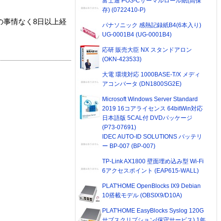
富士通 POS-Cサーマルロール紙(高保
存) (0722410-P)
の事情なく8日以上経
パナソニック 感熱記録紙B4(6本入り)
UG-0001B4 (UG-0001B4)
応研 販売大臣 NX スタンドアロン
(OKN-423533)
大電 環境対応 1000BASE-T/X メディ
アコンバータ (DN1800SG2E)
Microsoft Windows Server Standard
2019 16コアライセンス 64bitWin対応
日本語版 5CAL付 DVDパッケージ
(P73-07691)
IDEC AUTO-ID SOLUTIONS バッテリ
ー BP-007 (BP-007)
TP-Link AX1800 壁面埋め込み型 Wi-Fi
6アクセスポイント (EAP615-WALL)
PLAT'HOME OpenBlocks IX9 Debian
10搭載モデル (OBSIX9/D10A)
PLAT'HOME EasyBlocks Syslog 120G
サブスクリプション(保守サービス) 1年