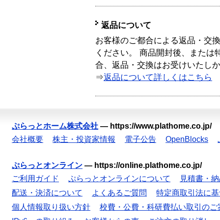
返品について
お客様のご都合による返品・交
ください。 商品開封後、または
合、返品・交換はお受けいたし
⇒
返品について詳しくはこちら
ぷらっとホーム株式会社
—
https://www.plathome.co.jp/
会社概要
株主・投資家情報
電子公告
OpenBlocks
ぷらっとオンライン
—
https://online.plathome.co.jp/
ご利用ガイド
ぷらっとオンラインについて
見積書・納
配送・決済について
よくあるご質問
特定商取引法に基
個人情報取り扱い方針
校費・公費・科研費払い取引のご