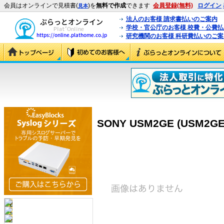
会員はオンラインで見積書(
)を
無料で作成
できます
会員登録(無料)
ログイン
見本
法人のお客様 請求書払いのご案内
学校・官公庁のお客様 校費・公費
研究機関のお客様 科研費払いのご案
SONY USM2GE (USM2GE