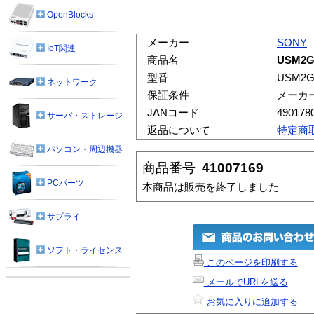
OpenBlocks
メーカー
SONY
IoT関連
商品名
USM2
型番
USM2
ネットワーク
保証条件
メーカ
JANコード
490178
サーバ・ストレージ
返品について
特定商
パソコン・周辺機器
商品番号
41007169
PCパーツ
本商品は販売を終了しました
サプライ
ソフト・ライセンス
このページを印刷する
メールでURLを送る
お気に入りに追加する