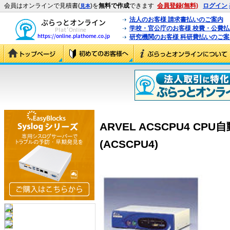
会員はオンラインで見積書(
)を
無料で作成
できます
会員登録(無料)
ログイン
見本
法人のお客様 請求書払いのご案内
学校・官公庁のお客様 校費・公費
研究機関のお客様 科研費払いのご案
ARVEL ACSCPU4 CPU
(ACSCPU4)