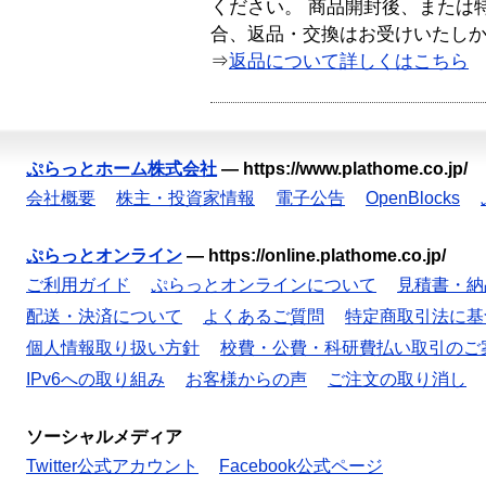
ください。 商品開封後、または
合、返品・交換はお受けいたし
⇒
返品について詳しくはこちら
ぷらっとホーム株式会社
—
https://www.plathome.co.jp/
会社概要
株主・投資家情報
電子公告
OpenBlocks
ぷらっとオンライン
—
https://online.plathome.co.jp/
ご利用ガイド
ぷらっとオンラインについて
見積書・納
配送・決済について
よくあるご質問
特定商取引法に基
個人情報取り扱い方針
校費・公費・科研費払い取引のご
IPv6への取り組み
お客様からの声
ご注文の取り消し
ソーシャルメディア
Twitter公式アカウント
Facebook公式ページ