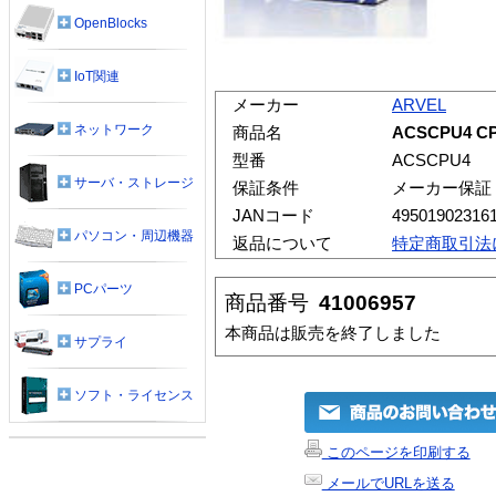
OpenBlocks
IoT関連
メーカー
ARVEL
ネットワーク
商品名
ACSCPU4 C
型番
ACSCPU4
サーバ・ストレージ
保証条件
メーカー保証
JANコード
49501902316
パソコン・周辺機器
返品について
特定商取引法
PCパーツ
商品番号
41006957
本商品は販売を終了しました
サプライ
ソフト・ライセンス
このページを印刷する
メールでURLを送る