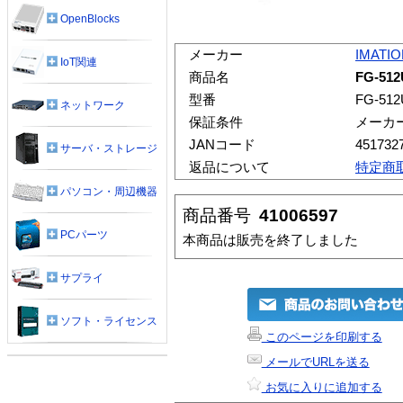
OpenBlocks
メーカー
IMATI
IoT関連
商品名
FG-51
型番
FG-51
ネットワーク
保証条件
メーカ
JANコード
451732
サーバ・ストレージ
返品について
特定商
パソコン・周辺機器
商品番号
41006597
PCパーツ
本商品は販売を終了しました
サプライ
ソフト・ライセンス
このページを印刷する
メールでURLを送る
お気に入りに追加する