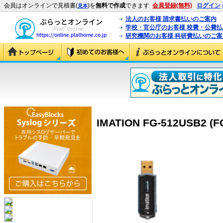
会員はオンラインで見積書(
)を
無料で作成
できます
会員登録(無料)
ログイン
見本
法人のお客様 請求書払いのご案内
学校・官公庁のお客様 校費・公費
研究機関のお客様 科研費払いのご案
IMATION FG-512USB2 (F