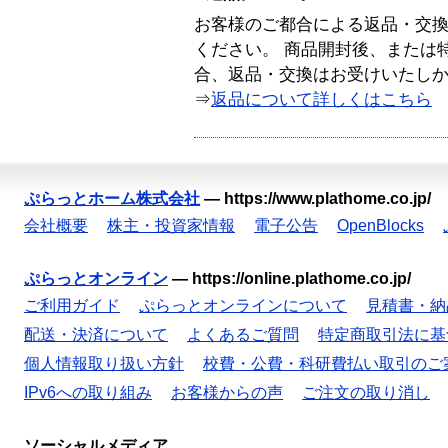
お客様のご都合による返品・交
ください。 商品開封後、または
合、返品・交換はお受けいたし
⇒
返品について詳しくはこちら
ぷらっとホーム株式会社
—
https://www.plathome.co.jp/
会社概要
株主・投資家情報
電子公告
OpenBlocks
ぷらっとオンライン
—
https://online.plathome.co.jp/
ご利用ガイド
ぷらっとオンラインについて
見積書・納
配送・決済について
よくあるご質問
特定商取引法に基
個人情報取り扱い方針
校費・公費・科研費払い取引のご
IPv6への取り組み
お客様からの声
ご注文の取り消し
ソーシャルメディア