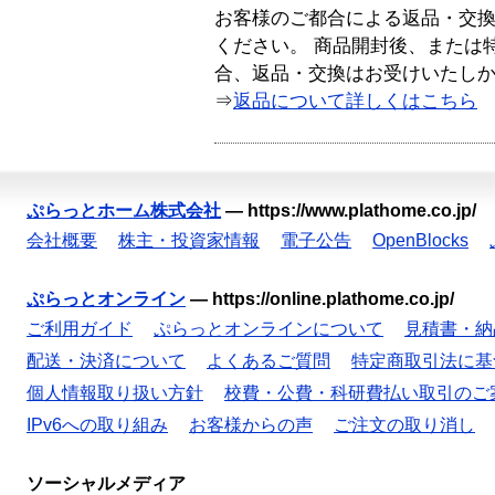
お客様のご都合による返品・交
ください。 商品開封後、または
合、返品・交換はお受けいたし
⇒
返品について詳しくはこちら
ぷらっとホーム株式会社
—
https://www.plathome.co.jp/
会社概要
株主・投資家情報
電子公告
OpenBlocks
ぷらっとオンライン
—
https://online.plathome.co.jp/
ご利用ガイド
ぷらっとオンラインについて
見積書・納
配送・決済について
よくあるご質問
特定商取引法に基
個人情報取り扱い方針
校費・公費・科研費払い取引のご
IPv6への取り組み
お客様からの声
ご注文の取り消し
ソーシャルメディア