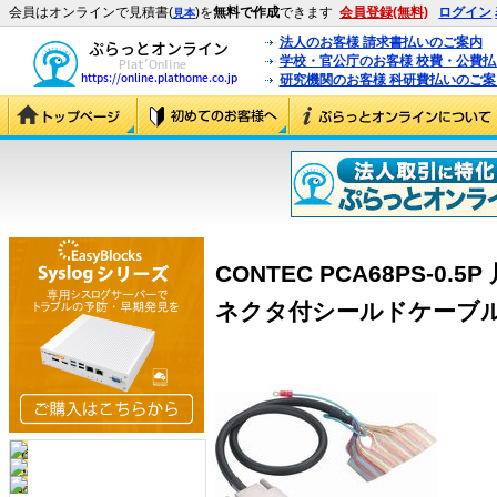
会員はオンラインで見積書(
)を
無料で作成
できます
会員登録(無料)
ログイン
見本
法人のお客様 請求書払いのご案内
学校・官公庁のお客様 校費・公費
研究機関のお客様 科研費払いのご案
CONTEC PCA68PS-0
ネクタ付シールドケーブル (PC