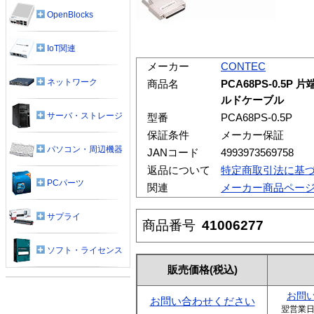
OpenBlocks
IoT関連
メーカー
CONTEC
ネットワーク
商品名
PCA68PS-0.5
ルドケーブル
サーバ・ストレージ
型番
PCA68PS-0.5P
保証条件
メーカー保証
パソコン・周辺機器
JANコード
4993973569758
返品について
特定商取引法に基
PCパーツ
関連
メーカー商品ペー
サプライ
商品番号
41006277
ソフト・ライセンス
販売価格
(税込)
お問
お問い合わせください
翌営業