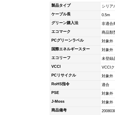
製品タイプ
シリア
ケーブル長
0.5m
グリーン購入法
非適合
エコマーク
商品類
PCグリーンラベル
対象外
国際エネルギースター
対象外
エコリーフ
未登録
VCCI
VCCI
PCリサイクル
対象外
RoHS指令
適合
PSE
対象外
J-Moss
対象外
商品備考
200803