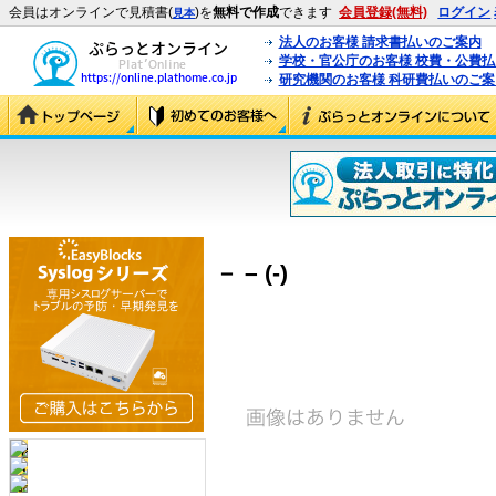
会員はオンラインで見積書(
)を
無料で作成
できます
会員登録(無料)
ログイン
見本
法人のお客様 請求書払いのご案内
学校・官公庁のお客様 校費・公費
研究機関のお客様 科研費払いのご案
－ – (-)