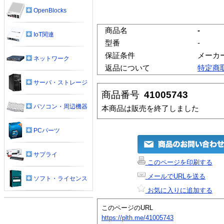
OpenBlocks
商品名
-
IoT関連
型番
-
保証条件
メーカ
ネットワーク
返品について
特定商
サーバ・ストレージ
商品番号
41005743
パソコン・周辺機器
本商品は販売を終了しました
PCパーツ
サプライ
このページを印刷する
メールでURLを送る
ソフト・ライセンス
お気に入りに追加する
このページのURL
https://plth.me/41005743