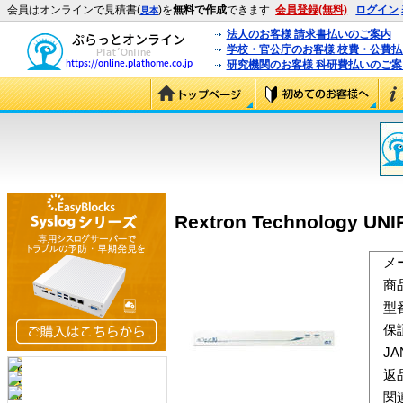
会員はオンラインで見積書(
)を
無料で作成
できます
会員登録(無料)
ログイン
見本
法人のお客様 請求書払いのご案内
学校・官公庁のお客様 校費・公費
研究機関のお客様 科研費払いのご案
Rextron Technology UNI
メ
商
型
保
J
返
関