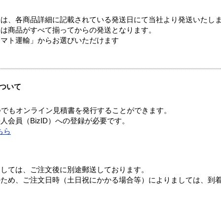
ては、各商品詳細に記載されている発送日にて当社より発送いたし
送は商品がすべて揃ってからの発送となります。
ヤマト運輸」からお選びいただけます
ついて
つでもオンライン見積書を発行することができます。
会員（BizID）への登録が必要です。
ちら
ましては、ご注文後に別途郵送しております。
のため、ご注文日時（土日祝にかかる場合等）によりましては、到