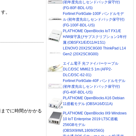
(初年度先出しセンドバック保守付)
(FG-80F-BDL-US)
ます。
Fortinet FortiGate-100F バンドルモデ
ル (初年度先出しセンドバック保守付)
(FG-100F-BDL-US)
PLAT'HOME OpenBlocks IoT FX1/E
H/W保守及びサブスクリプション1年付
属 (OBSFX1/E/D11/H1S1)
LENOVO 20X2SC8G00 ThinkPad L14
Gen2 (20X2SC8G00)
エイム電子 光ファイバーケーブル
DLC/DSC MM62.5 1m (AFP2-
DLC/DSC-62-01)
Fortinet FortiGate-40F バンドルモデル
(初年度先出しセンドバック保守付)
(FG-40F-BDL-US)
PLAT'HOME OpenBlocks A16 Debian
11搭載モデル (OBSA16/D11A)
着までに時間がかかる
PLAT'HOME OpenBlocks IX9 Windows
10 IoT Enterprise 2019 LTSC搭載
256GBモデル
(OBSIX9/W/L1809/256G)