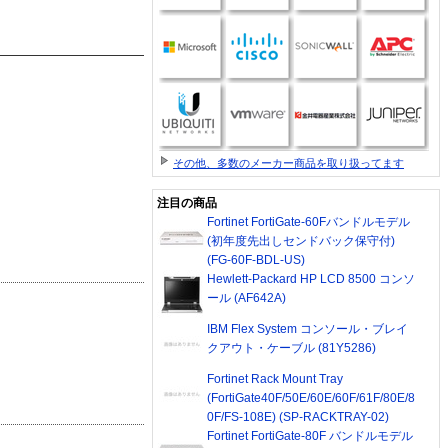
その他、多数のメーカー商品を取り扱ってます
注目の商品
Fortinet FortiGate-60Fバンドルモデル
(初年度先出しセンドバック保守付)
(FG-60F-BDL-US)
Hewlett-Packard HP LCD 8500 コンソ
ール (AF642A)
IBM Flex System コンソール・ブレイ
クアウト・ケーブル (81Y5286)
Fortinet Rack Mount Tray
(FortiGate40F/50E/60E/60F/61F/80E/8
0F/FS-108E) (SP-RACKTRAY-02)
Fortinet FortiGate-80F バンドルモデル