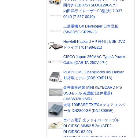
間付き (EBIX/SYSLOG120G/1Y)
内田洋行 イレーザーFB型(大) 7-337-
0040 (7-337-0040)
三菱電機 GX Developer 日本語版
(SW8D5C-GPPW-J)
Hewlett-Packard HP 外付けUSB DVD
ドライブ (701498-B21)
CISCO Japan 250V AC Type A Power
Cable (CAB-TA-250V-JP=)
PLAT'HOME OpenBlocks IX9 Debian
11搭載モデル (OBSIX9/D11A)
金井電器産業 MINI KEYBOARD Pro
USBモデル 英語版 (金井電器)
(HMB632KUS/R)
大電 100BASE-TX/FXメディアコンバ
ータ DN2800GE (DN2800GE)
エイム電子 光ファイバーケーブル
DLC/DSC MM62.5 2m (AFP2-
DLC/DSC-62-02)