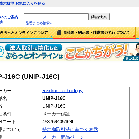
表示履歴
お気に入りを見る
払いのご案内
内
型番まとめ検索»
P-J16C (UNIP-J16C)
ーカー
Rextron Technology
品名
UNIP-J16C
番
UNIP-J16C
証条件
メーカー保証
ANコード
4537694054690
品について
特定商取引法に基づく表示
連
メーカー商品ページ