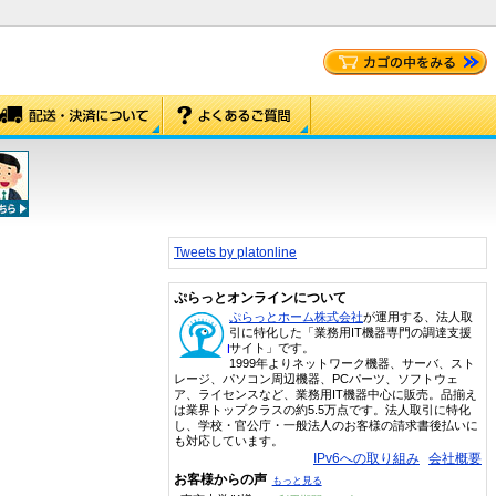
Tweets by platonline
ぷらっとオンラインについて
ぷらっとホーム株式会社
が運用する、法人取
引に特化した「業務用IT機器専門の調達支援
サイト」です。
1999年よりネットワーク機器、サーバ、スト
レージ、パソコン周辺機器、PCパーツ、ソフトウェ
ア、ライセンスなど、業務用IT機器中心に販売。品揃え
は業界トップクラスの約5.5万点です。法人取引に特化
し、学校・官公庁・一般法人のお客様の請求書後払いに
も対応しています。
IPv6への取り組み
会社概要
お客様からの声
もっと見る