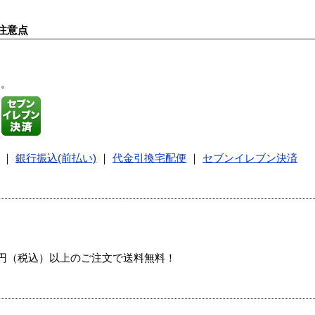
注意点
す。
｜
銀行振込(前払い)
｜
代金引換宅配便
｜
セブンイレブン決済
00円（税込）以上のご注文で送料無料！