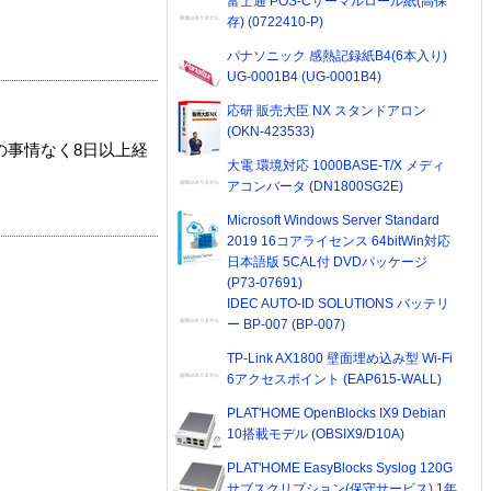
富士通 POS-Cサーマルロール紙(高保
存) (0722410-P)
パナソニック 感熱記録紙B4(6本入り)
UG-0001B4 (UG-0001B4)
応研 販売大臣 NX スタンドアロン
(OKN-423533)
の事情なく8日以上経
大電 環境対応 1000BASE-T/X メディ
アコンバータ (DN1800SG2E)
Microsoft Windows Server Standard
2019 16コアライセンス 64bitWin対応
日本語版 5CAL付 DVDパッケージ
(P73-07691)
IDEC AUTO-ID SOLUTIONS バッテリ
ー BP-007 (BP-007)
TP-Link AX1800 壁面埋め込み型 Wi-Fi
6アクセスポイント (EAP615-WALL)
PLAT'HOME OpenBlocks IX9 Debian
10搭載モデル (OBSIX9/D10A)
PLAT'HOME EasyBlocks Syslog 120G
サブスクリプション(保守サービス) 1年