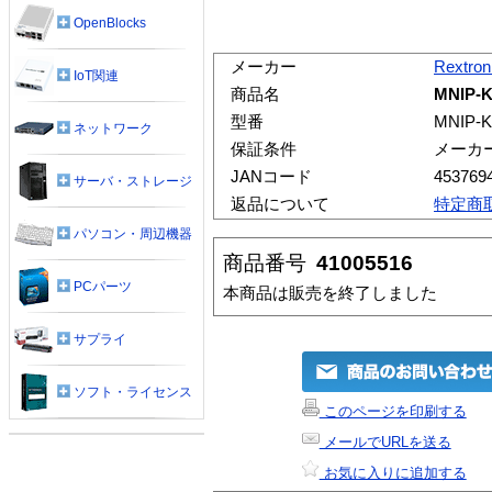
OpenBlocks
メーカー
Rextron
IoT関連
商品名
MNIP-
型番
MNIP-
ネットワーク
保証条件
メーカ
JANコード
453769
サーバ・ストレージ
返品について
特定商
パソコン・周辺機器
商品番号
41005516
PCパーツ
本商品は販売を終了しました
サプライ
ソフト・ライセンス
このページを印刷する
メールでURLを送る
お気に入りに追加する