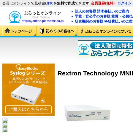
会員はオンラインで見積書(
)を
無料で作成
できます
会員登録(無料)
ログイン
見本
法人のお客様 請求書払いのご案内
学校・官公庁のお客様 校費・公費
研究機関のお客様 科研費払いのご案
Rextron Technology MNI