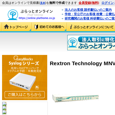
会員はオンラインで見積書(
)を
無料で作成
できます
会員登録(無料)
ログイン
見本
法人のお客様 請求書払いのご案内
学校・官公庁のお客様 校費・公費
研究機関のお客様 科研費払いのご案
Rextron Technology M