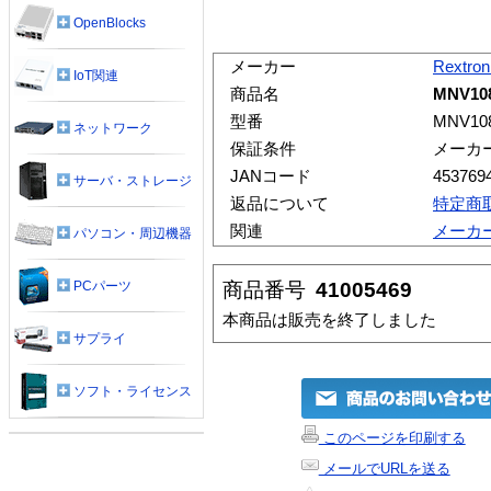
OpenBlocks
メーカー
Rextron
IoT関連
商品名
MNV10
型番
MNV10
ネットワーク
保証条件
メーカ
JANコード
453769
サーバ・ストレージ
返品について
特定商
関連
メーカ
パソコン・周辺機器
商品番号
41005469
PCパーツ
本商品は販売を終了しました
サプライ
ソフト・ライセンス
このページを印刷する
メールでURLを送る