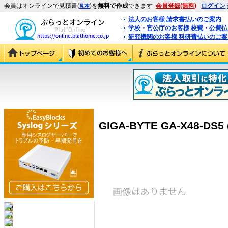
会員はオンラインで見積書(
)を
無料で作成
できます
会員登録(無料)
ログイン
見本
法人のお客様 請求書払いのご案内
学校・官公庁のお客様 校費・公費
研究機関のお客様 科研費払いのご案
GIGA-BYTE GA-X48-DS5 