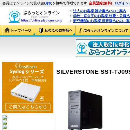
会員はオンラインで見積書(
)を
無料で作成
できます
会員登録(無料)
ログイン
見本
法人のお客様 請求書払いのご案内
学校・官公庁のお客様 校費・公費
研究機関のお客様 科研費払いのご案
SILVERSTONE SST-TJ09S