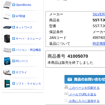
OpenBlocks
メーカー
SILVE
IoT関連
商品名
SST-TJ
型番
SST-TJ
ネットワーク
保証条件
メーカ
JANコード
499740
サーバ・ストレージ
返品について
特定商
パソコン・周辺機器
商品番号
41005070
PCパーツ
本商品は販売を終了しました
サプライ
ソフト・ライセンス
このページを印刷する
メールでURLを送る
お気に入りに追加する