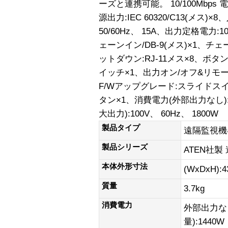
ーズと連携可能。 10/100Mbps 電源
源出力:IEC 60320/C13(メス)
50/60Hz、 15A、出力定格電力:10
ェーンイン/DB-9(メス)×1、チェ
ットダウン:RJ-11メス×8、ボ
イッチ×1、出力オン/オフ&リモー
F/Wアップグレード:スライドス
タン×1、消費電力(外部出力なし):1
大出力):100V、 60Hz、 1800W
製品タイプ
遠隔監視機
製品シリーズ
ATEN社製
本体外形寸法
(WxDxH):4
質量
3.7kg
消費電力
外部出力な
量):1440W