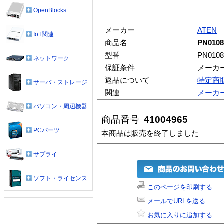
OpenBlocks
メーカー
ATEN
IoT関連
商品名
PN0108
型番
PN0108
ネットワーク
保証条件
メーカ
返品について
特定商
サーバ・ストレージ
関連
メーカ
パソコン・周辺機器
商品番号
41004965
PCパーツ
本商品は販売を終了しました
サプライ
ソフト・ライセンス
このページを印刷する
メールでURLを送る
お気に入りに追加する