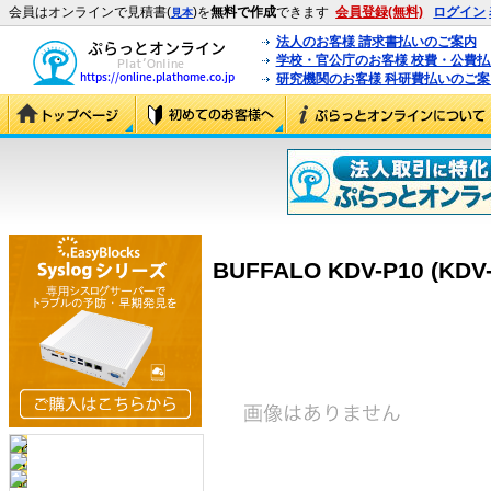
会員はオンラインで見積書(
)を
無料で作成
できます
会員登録(無料)
ログイン
見本
法人のお客様 請求書払いのご案内
学校・官公庁のお客様 校費・公費
研究機関のお客様 科研費払いのご案
BUFFALO KDV-P10 (KDV-