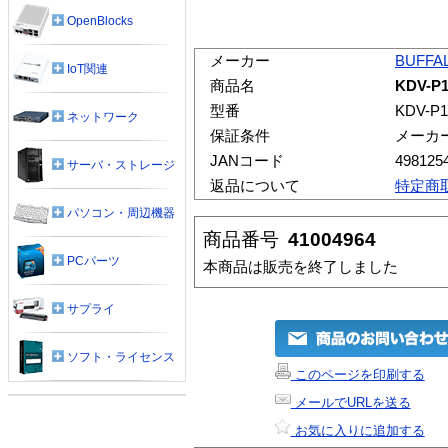
OpenBlocks
メーカー
BUFFA
IoT関連
商品名
KDV-P
型番
KDV-P1
ネットワーク
保証条件
メーカ
JANコード
498125
サーバ・ストレージ
返品について
特定商
パソコン・周辺機器
商品番号
41004964
PCパーツ
本商品は販売を終了しました
サプライ
ソフト・ライセンス
このページを印刷する
メールでURLを送る
お気に入りに追加する