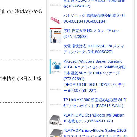
富士通 POS-Cサーマルロール紙(高保
存) (0722410-P)
着までに時間がかかる
パナソニック 感熱記録紙B4(6本入り)
UG-0001B4 (UG-0001B4)
応研 販売大臣 NX スタンドアロン
(OKN-423533)
大電 環境対応 1000BASE-T/X メディ
アコンバータ (DN1800SG2E)
Microsoft Windows Server Standard
2019 16コアライセンス 64bitWin対応
日本語版 5CAL付 DVDパッケージ
の事情なく8日以上経
(P73-07691)
IDEC AUTO-ID SOLUTIONS バッテリ
ー BP-007 (BP-007)
TP-Link AX1800 壁面埋め込み型 Wi-Fi
6アクセスポイント (EAP615-WALL)
PLAT'HOME OpenBlocks IX9 Debian
10搭載モデル (OBSIX9/D10A)
PLAT'HOME EasyBlocks Syslog 120G
サブスクリプション(保守サービス) 1年