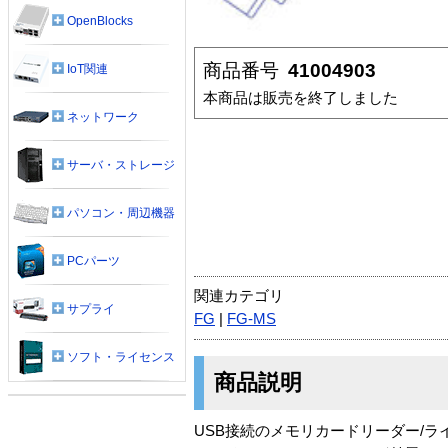
OpenBlocks
商品番号
41004903
IoT関連
本商品は販売を終了しました
ネットワーク
サーバ・ストレージ
パソコン・周辺機器
PCパーツ
関連カテゴリ
サプライ
FG
|
FG-MS
ソフト・ライセンス
商品説明
USB接続のメモリカードリーダー/