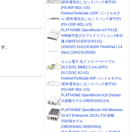
(初年度先出しセンドバック保守付)
(FG-80F-BDL-US)
Fortinet FortiGate-100F バンドルモデ
ル (初年度先出しセンドバック保守付)
(FG-100F-BDL-US)
PLAT'HOME OpenBlocks IoT FX1/E
H/W保守及びサブスクリプション1年付
属 (OBSFX1/E/D11/H1S1)
LENOVO 20X2SC8G00 ThinkPad L14
ます。
Gen2 (20X2SC8G00)
エイム電子 光ファイバーケーブル
DLC/DSC MM62.5 1m (AFP2-
DLC/DSC-62-01)
Fortinet FortiGate-40F バンドルモデル
(初年度先出しセンドバック保守付)
(FG-40F-BDL-US)
PLAT'HOME OpenBlocks A16 Debian
11搭載モデル (OBSA16/D11A)
PLAT'HOME OpenBlocks IX9 Windows
10 IoT Enterprise 2019 LTSC搭載
256GBモデル
(OBSIX9/W/L1809/256G)