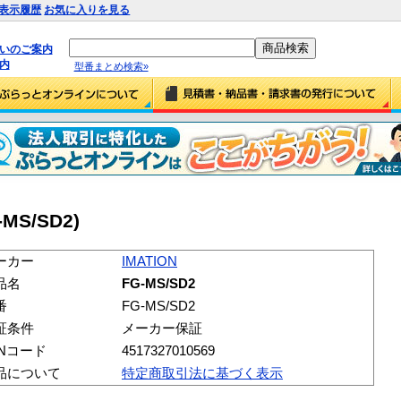
表示履歴
お気に入りを見る
払いのご案内
内
型番まとめ検索»
-MS/SD2)
ーカー
IMATION
品名
FG-MS/SD2
番
FG-MS/SD2
証条件
メーカー保証
ANコード
4517327010569
品について
特定商取引法に基づく表示