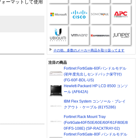
フォーマットして使用
その他、多数のメーカー商品を取り扱ってます
注目の商品
Fortinet FortiGate-60Fバンドルモデル
(初年度先出しセンドバック保守付)
(FG-60F-BDL-US)
Hewlett-Packard HP LCD 8500 コンソ
ール (AF642A)
IBM Flex System コンソール・ブレイ
クアウト・ケーブル (81Y5286)
Fortinet Rack Mount Tray
(FortiGate40F/50E/60E/60F/61F/80E/8
0F/FS-108E) (SP-RACKTRAY-02)
Fortinet FortiGate-80F バンドルモデル