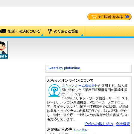
Tweets by platonline
ぷらっとオンラインについて
ぷらっとホーム株式会社
が運用する、法人取
引に特化した「業務用IT機器専門の調達支援
サイト」です。
1999年よりネットワーク機器、サーバ、スト
レージ、パソコン周辺機器、PCパーツ、ソフトウェ
ア、ライセンスなど、業務用IT機器中心に販売。品揃え
は業界トップクラスの約5.5万点です。法人取引に特化
し、学校・官公庁・一般法人のお客様の請求書後払いに
も対応しています。
IPv6への取り組み
会社概要
お客様からの声
もっと見る