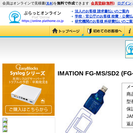
会員はオンラインで見積書(
)を
無料で作成
できます
会員登録(無料)
ログイン
見本
法人のお客様 請求書払いのご案内
学校・官公庁のお客様 校費・公費
研究機関のお客様 科研費払いのご案
IMATION FG-MS/SD2 (FG
メ
商
型
保
J
返