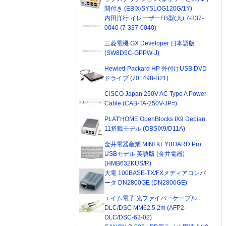
間付き (EBIX/SYSLOG120G/1Y)
内田洋行 イレーザーFB型(大) 7-337-
0040 (7-337-0040)
三菱電機 GX Developer 日本語版
(SW8D5C-GPPW-J)
Hewlett-Packard HP 外付けUSB DVD
ドライブ (701498-B21)
CISCO Japan 250V AC Type A Power
Cable (CAB-TA-250V-JP=)
PLAT'HOME OpenBlocks IX9 Debian
11搭載モデル (OBSIX9/D11A)
金井電器産業 MINI KEYBOARD Pro
USBモデル 英語版 (金井電器)
(HMB632KUS/R)
大電 100BASE-TX/FXメディアコンバ
ータ DN2800GE (DN2800GE)
エイム電子 光ファイバーケーブル
DLC/DSC MM62.5 2m (AFP2-
DLC/DSC-62-02)