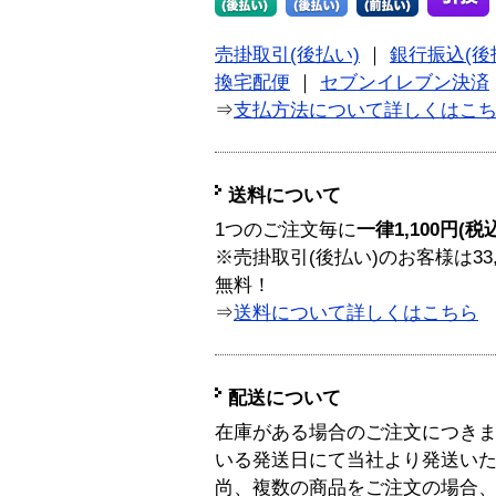
売掛取引(後払い)
｜
銀行振込(後
換宅配便
｜
セブンイレブン決済
⇒
支払方法について詳しくはこ
送料について
1つのご注文毎に
一律1,100円(税
※売掛取引(後払い)のお客様は33
無料！
⇒
送料について詳しくはこちら
配送について
在庫がある場合のご注文につき
いる発送日にて当社より発送い
尚、複数の商品をご注文の場合