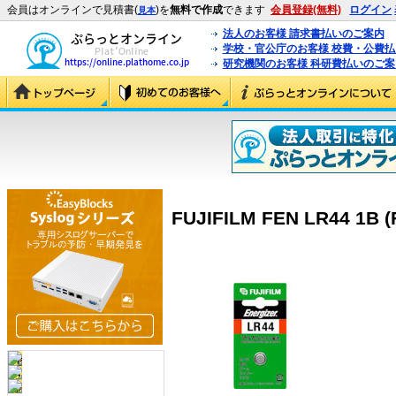
会員はオンラインで見積書(
)を
無料で作成
できます
会員登録(無料)
ログイン
見本
法人のお客様 請求書払いのご案内
学校・官公庁のお客様 校費・公費
研究機関のお客様 科研費払いのご案
FUJIFILM FEN LR44 1B (