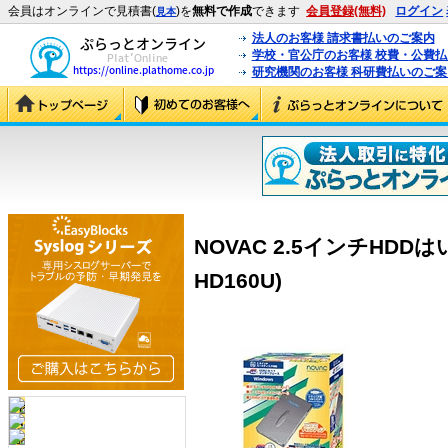
会員はオンラインで見積書(
)を
無料で作成
できます
会員登録(無料)
ログイン
見本
法人のお客様 請求書払いのご案内
学校・官公庁のお客様 校費・公費
研究機関のお客様 科研費払いのご案
NOVAC 2.5インチHDDはいー
HD160U)