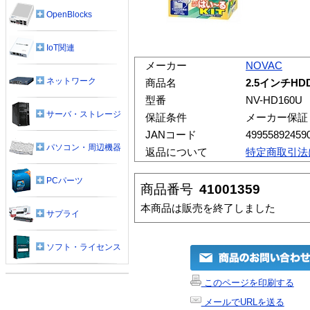
OpenBlocks
IoT関連
メーカー
NOVAC
ネットワーク
商品名
2.5インチHD
型番
NV-HD160U
サーバ・ストレージ
保証条件
メーカー保証
JANコード
49955892459
パソコン・周辺機器
返品について
特定商取引法
PCパーツ
商品番号
41001359
本商品は販売を終了しました
サプライ
ソフト・ライセンス
このページを印刷する
メールでURLを送る