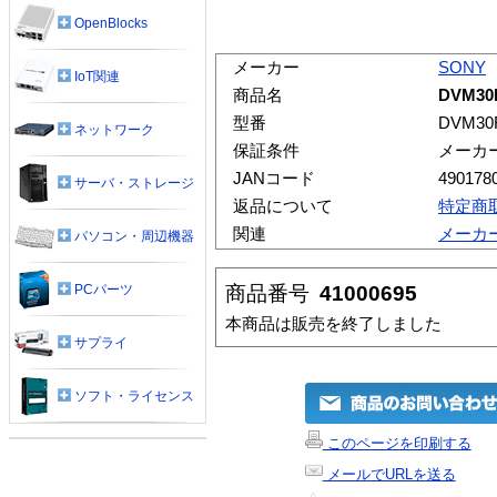
OpenBlocks
メーカー
SONY
IoT関連
商品名
DVM30
型番
DVM30
ネットワーク
保証条件
メーカ
JANコード
490178
サーバ・ストレージ
返品について
特定商
関連
メーカ
パソコン・周辺機器
商品番号
41000695
PCパーツ
本商品は販売を終了しました
サプライ
ソフト・ライセンス
このページを印刷する
メールでURLを送る