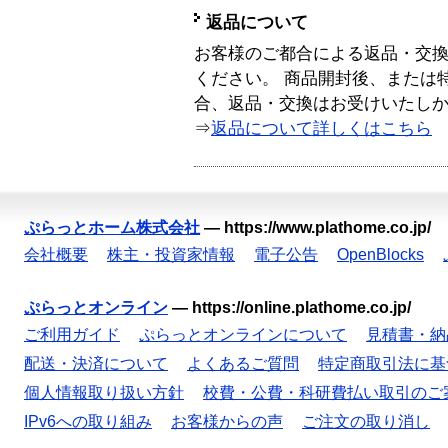
返品について
お客様のご都合による返品・交
ください。 商品開封後、または
合、返品・交換はお受けいたし
⇒
返品について詳しくはこちら
ぷらっとホーム株式会社
—
https://www.plathome.co.jp/
会社概要
株主・投資家情報
電子公告
OpenBlocks
ぷらっとオンライン
—
https://online.plathome.co.jp/
ご利用ガイド
ぷらっとオンラインについて
見積書・納
配送・決済について
よくあるご質問
特定商取引法に基
個人情報取り扱い方針
校費・公費・科研費払い取引のご
IPv6への取り組み
お客様からの声
ご注文の取り消し