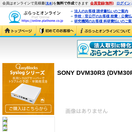
会員はオンラインで見積書(
)を
無料で作成
できます
会員登録(無料)
ログイン
見本
法人のお客様 請求書払いのご案内
学校・官公庁のお客様 校費・公費
研究機関のお客様 科研費払いのご案
SONY DVM30R3 (DVM30