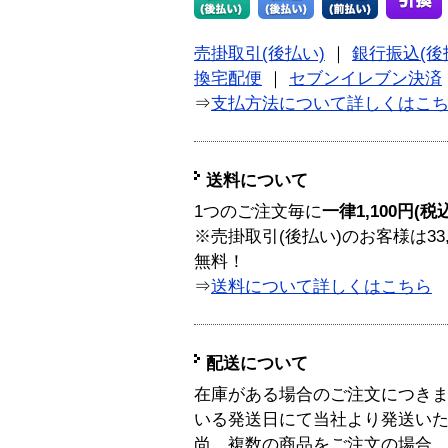
売掛取引(後払い)
｜
銀行振込(後
換宅配便
｜
セブンイレブン決済
⇒
支払方法について詳しくはこ
送料について
1つのご注文毎に
一律1,100円(税
※売掛取引(後払い)のお客様は33
無料！
⇒
送料について詳しくはこちら
配送について
在庫がある場合のご注文につき
いる発送日にて当社より発送い
尚、複数の商品をご注文の場合