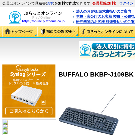
会員はオンラインで見積書(
)を
無料で作成
できます
会員登録(無料)
ログイン
見本
法人のお客様 請求書払いのご案内
学校・官公庁のお客様 校費・公費
研究機関のお客様 科研費払いのご案
BUFFALO BKBP-J109BK 