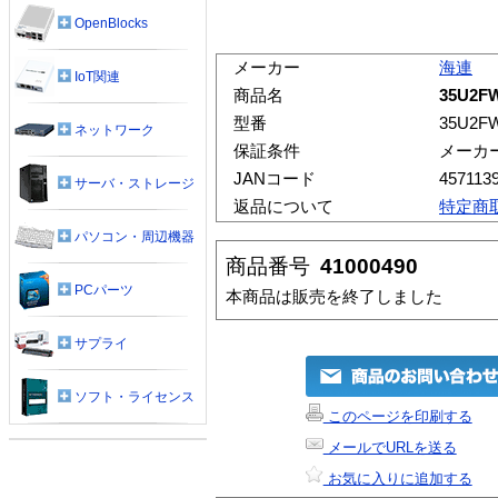
OpenBlocks
メーカー
海連
IoT関連
商品名
35U2FW
型番
35U2FW
ネットワーク
保証条件
メーカ
JANコード
457113
サーバ・ストレージ
返品について
特定商
パソコン・周辺機器
商品番号
41000490
PCパーツ
本商品は販売を終了しました
サプライ
ソフト・ライセンス
このページを印刷する
メールでURLを送る
お気に入りに追加する