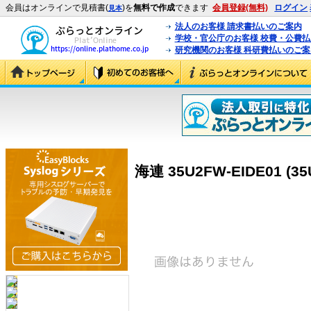
会員はオンラインで見積書(
)を
無料で作成
できます
会員登録(無料)
ログイン
見本
法人のお客様 請求書払いのご案内
学校・官公庁のお客様 校費・公費
研究機関のお客様 科研費払いのご案
海連 35U2FW-EIDE01 (35