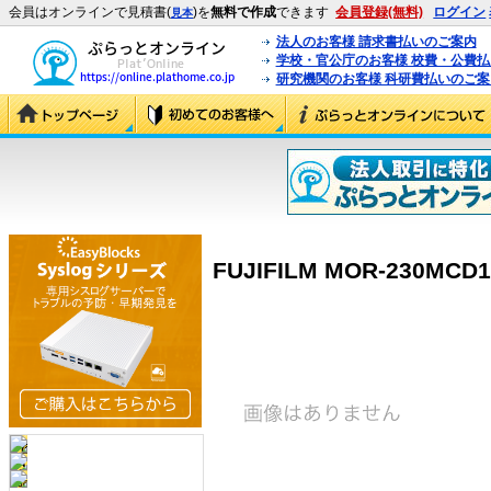
会員はオンラインで見積書(
)を
無料で作成
できます
会員登録(無料)
ログイン
見本
法人のお客様 請求書払いのご案内
学校・官公庁のお客様 校費・公費
研究機関のお客様 科研費払いのご案
FUJIFILM MOR-230MCD1