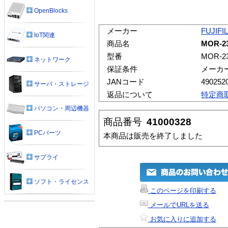
OpenBlocks
メーカー
FUJIFI
IoT関連
商品名
MOR-2
型番
MOR-2
ネットワーク
保証条件
メーカ
JANコード
490252
サーバ・ストレージ
返品について
特定商
パソコン・周辺機器
商品番号
41000328
PCパーツ
本商品は販売を終了しました
サプライ
ソフト・ライセンス
このページを印刷する
メールでURLを送る
お気に入りに追加する