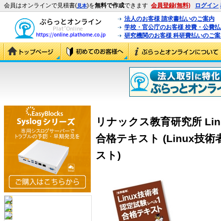
会員はオンラインで見積書(
)を
無料で作成
できます
会員登録(無料)
ログイン
見本
法人のお客様 請求書払いのご案内
学校・官公庁のお客様 校費・公費
研究機関のお客様 科研費払いのご案
リナックス教育研究所 Li
合格テキスト (Linux
スト)