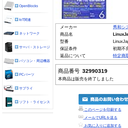
OpenBlocks
IoT関連
メーカー
秀和シ
ネットワーク
商品名
Linux
型番
LinuxJ
サーバ・ストレージ
保証条件
初期不
返品について
特定商
パソコン・周辺機器
商品番号
32990319
PCパーツ
本商品は販売を終了しました
サプライ
ソフト・ライセンス
このページを印刷する
メールでURLを送る
お気に入りに追加する