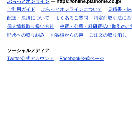
ぷらっとオンライン
—
https://online.plathome.co.jp/
ご利用ガイド
ぷらっとオンラインについて
見積書・納
配送・決済について
よくあるご質問
特定商取引法に基
個人情報取り扱い方針
校費・公費・科研費払い取引のご
IPv6への取り組み
お客様からの声
ご注文の取り消し
ソーシャルメディア
Twitter公式アカウント
Facebook公式ページ