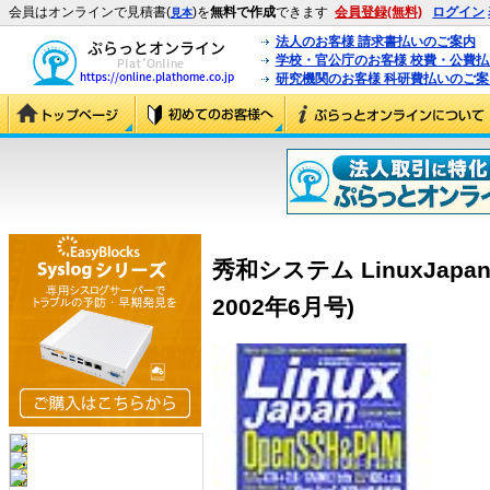
会員はオンラインで見積書(
)を
無料で作成
できます
会員登録(無料)
ログイン
見本
法人のお客様 請求書払いのご案内
学校・官公庁のお客様 校費・公費
研究機関のお客様 科研費払いのご案
秀和システム LinuxJapan 
2002年6月号)