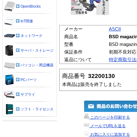
OpenBlocks
IoT関連
メーカー
ASCII
ネットワーク
商品名
BSD magazin
型番
BSD magazin
サーバ・ストレージ
保証条件
初期不良対応
返品について
特定商取引法
パソコン・周辺機器
商品番号
32200130
PCパーツ
本商品は販売を終了しました
サプライ
ソフト・ライセンス
このページを印刷する
メールでURLを送る
お気に入りに追加する