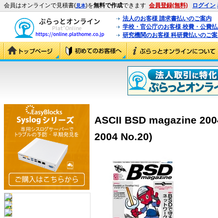
会員はオンラインで見積書(
)を
無料で作成
できます
会員登録(無料)
ログイン
見本
法人のお客様 請求書払いのご案内
学校・官公庁のお客様 校費・公費
研究機関のお客様 科研費払いのご案
ASCII BSD magazine 200
2004 No.20)