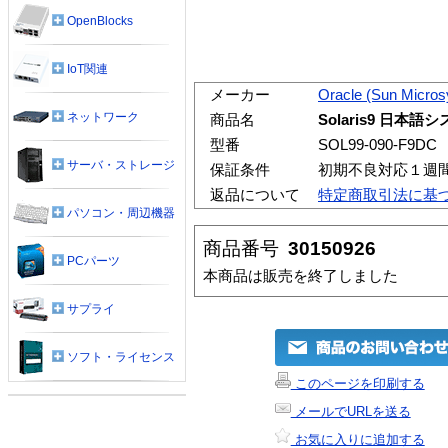
OpenBlocks
IoT関連
メーカー
Oracle (Sun Micro
ネットワーク
商品名
Solaris9 日
型番
SOL99-090-F9DC
サーバ・ストレージ
保証条件
初期不良対応１週
返品について
特定商取引法に基
パソコン・周辺機器
商品番号
30150926
PCパーツ
本商品は販売を終了しました
サプライ
ソフト・ライセンス
このページを印刷する
メールでURLを送る
お気に入りに追加する