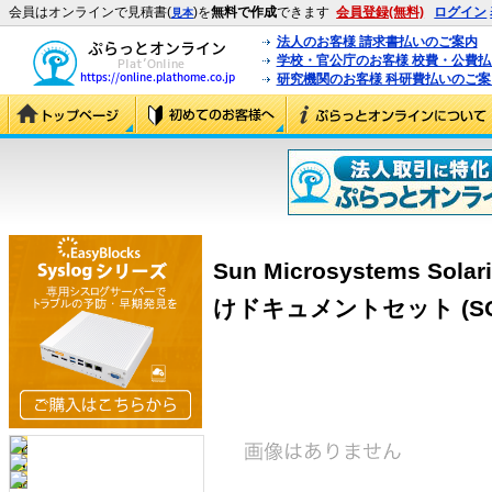
会員はオンラインで見積書(
)を
無料で作成
できます
会員登録(無料)
ログイン
見本
法人のお客様 請求書払いのご案内
学校・官公庁のお客様 校費・公費
研究機関のお客様 科研費払いのご案
Sun Microsystems S
けドキュメントセット (SOL9