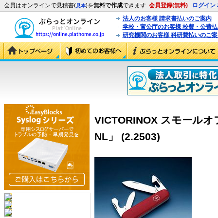
会員はオンラインで見積書(
)を
無料で作成
できます
会員登録(無料)
ログイン
見本
法人のお客様 請求書払いのご案内
学校・官公庁のお客様 校費・公費
研究機関のお客様 科研費払いのご案
VICTORINOX スモー
NL」 (2.2503)