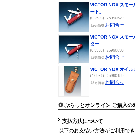
VICTORINOX ス
ート」
(0.2503) [ 25990649 ]
お問合せ
販売価格
VICTORINOX ス
ター」
(0.3303) [ 25990650 ]
お問合せ
販売価格
VICTORINOX オイ
(4.0936) [ 25990459 ]
お問合せ
販売価格
ぷらっとオンライン ご購入の
支払方法について
以下のお支払い方法がご利用で