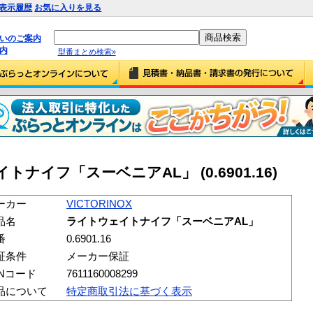
表示履歴
お気に入りを見る
払いのご案内
内
型番まとめ検索»
イトナイフ「スーベニアAL」 (0.6901.16)
ーカー
VICTORINOX
品名
ライトウェイトナイフ「スーベニアAL」
番
0.6901.16
証条件
メーカー保証
ANコード
7611160008299
品について
特定商取引法に基づく表示