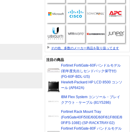
その他、多数のメーカー商品を取り扱ってます
注目の商品
Fortinet FortiGate-60Fバンドルモデル
(初年度先出しセンドバック保守付)
(FG-60F-BDL-US)
Hewlett-Packard HP LCD 8500 コンソ
ール (AF642A)
IBM Flex System コンソール・ブレイ
クアウト・ケーブル (81Y5286)
Fortinet Rack Mount Tray
(FortiGate40F/50E/60E/60F/61F/80E/8
0F/FS-108E) (SP-RACKTRAY-02)
Fortinet FortiGate-80F バンドルモデル