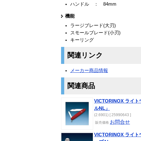
ハンドル ： 84mm
機能
ラージブレード(大刃)
スモールブレード(小刃)
キーリング
関連リンク
メーカー商品情報
関連商品
VICTORINOX 
ルNL」
(2.6901) [ 25990643 ]
お問合せ
販売価格
VICTORINOX 