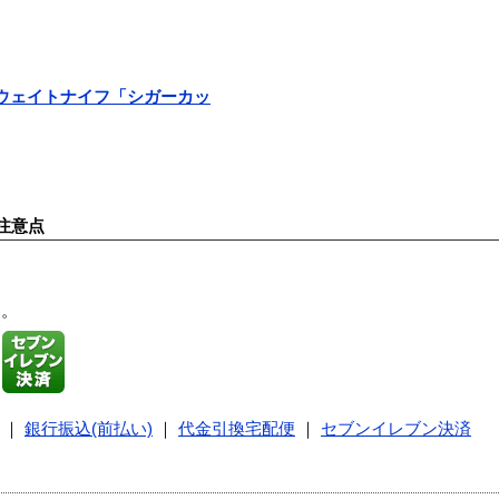
ライトウェイトナイフ「シガーカッ
注意点
す。
｜
銀行振込(前払い)
｜
代金引換宅配便
｜
セブンイレブン決済