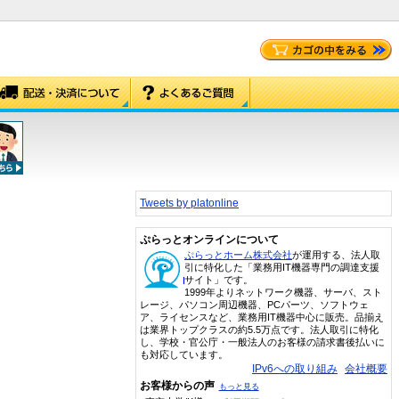
Tweets by platonline
ぷらっとオンラインについて
ぷらっとホーム株式会社
が運用する、法人取
引に特化した「業務用IT機器専門の調達支援
サイト」です。
1999年よりネットワーク機器、サーバ、スト
レージ、パソコン周辺機器、PCパーツ、ソフトウェ
ア、ライセンスなど、業務用IT機器中心に販売。品揃え
は業界トップクラスの約5.5万点です。法人取引に特化
し、学校・官公庁・一般法人のお客様の請求書後払いに
も対応しています。
IPv6への取り組み
会社概要
お客様からの声
もっと見る