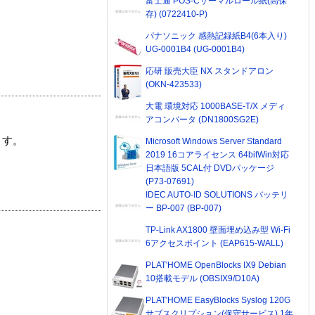
富士通 POS-Cサーマルロール紙(高保
存) (0722410-P)
パナソニック 感熱記録紙B4(6本入り)
UG-0001B4 (UG-0001B4)
応研 販売大臣 NX スタンドアロン
(OKN-423533)
大電 環境対応 1000BASE-T/X メディ
アコンバータ (DN1800SG2E)
ます。
Microsoft Windows Server Standard
2019 16コアライセンス 64bitWin対応
日本語版 5CAL付 DVDパッケージ
(P73-07691)
IDEC AUTO-ID SOLUTIONS バッテリ
ー BP-007 (BP-007)
TP-Link AX1800 壁面埋め込み型 Wi-Fi
6アクセスポイント (EAP615-WALL)
PLAT'HOME OpenBlocks IX9 Debian
10搭載モデル (OBSIX9/D10A)
PLAT'HOME EasyBlocks Syslog 120G
サブスクリプション(保守サービス) 1年