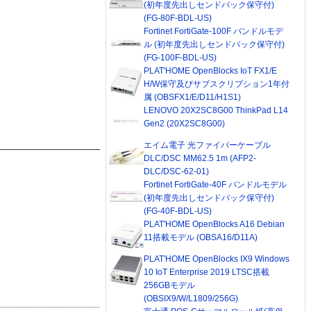
(初年度先出しセンドバック保守付)
(FG-80F-BDL-US)
Fortinet FortiGate-100F バンドルモデ
ル (初年度先出しセンドバック保守付)
(FG-100F-BDL-US)
PLAT'HOME OpenBlocks IoT FX1/E
H/W保守及びサブスクリプション1年付
属 (OBSFX1/E/D11/H1S1)
LENOVO 20X2SC8G00 ThinkPad L14
Gen2 (20X2SC8G00)
エイム電子 光ファイバーケーブル
DLC/DSC MM62.5 1m (AFP2-
DLC/DSC-62-01)
Fortinet FortiGate-40F バンドルモデル
(初年度先出しセンドバック保守付)
(FG-40F-BDL-US)
PLAT'HOME OpenBlocks A16 Debian
11搭載モデル (OBSA16/D11A)
PLAT'HOME OpenBlocks IX9 Windows
10 IoT Enterprise 2019 LTSC搭載
256GBモデル
(OBSIX9/W/L1809/256G)