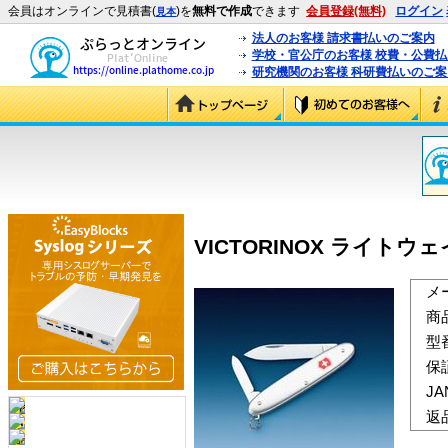
会員はオンラインで見積書(
)を
無料で作成
できます
会員登録(無料)
ログイン
見本
法人のお客様 請求書払いのご案内
学校・官公庁のお客様 校費・公費
研究機関のお客様 科研費払いのご案
VICTORINOX ライトウェ
メ
商
型
保
J
返