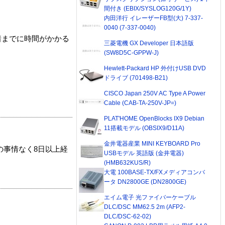
間付き (EBIX/SYSLOG120G/1Y)
内田洋行 イレーザーFB型(大) 7-337-
0040 (7-337-0040)
着までに時間がかかる
三菱電機 GX Developer 日本語版
(SW8D5C-GPPW-J)
Hewlett-Packard HP 外付けUSB DVD
ドライブ (701498-B21)
CISCO Japan 250V AC Type A Power
Cable (CAB-TA-250V-JP=)
PLAT'HOME OpenBlocks IX9 Debian
11搭載モデル (OBSIX9/D11A)
金井電器産業 MINI KEYBOARD Pro
の事情なく8日以上経
USBモデル 英語版 (金井電器)
(HMB632KUS/R)
大電 100BASE-TX/FXメディアコンバ
ータ DN2800GE (DN2800GE)
エイム電子 光ファイバーケーブル
DLC/DSC MM62.5 2m (AFP2-
DLC/DSC-62-02)