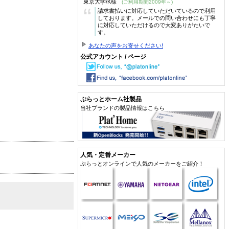
東京大学/K様
(ご利用期間2009年～)
“
請求書払いに対応していただいているので利用
しております。メールでの問い合わせにも丁寧
に対応していただけるので大変ありがたいで
す。
あなたの声をお寄せください!
公式アカウント / ページ
ぷらっとホーム社製品
当社ブランドの製品情報はこちら
人気・定番メーカー
ぷらっとオンラインで人気のメーカーをご紹介！