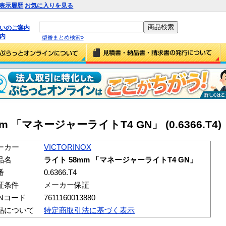
表示履歴
お気に入りを見る
払いのご案内
内
型番まとめ検索»
mm 「マネージャーライトT4 GN」 (0.6366.T4)
ーカー
VICTORINOX
品名
ライト 58mm 「マネージャーライトT4 GN」
番
0.6366.T4
証条件
メーカー保証
ANコード
7611160013880
品について
特定商取引法に基づく表示