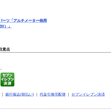
スペアパーツ「アルチメーター他用
/3V）」
注意点
す。
｜
銀行振込(前払い)
｜
代金引換宅配便
｜
セブンイレブン決済