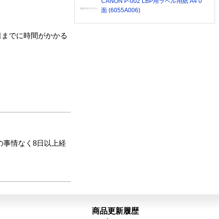
CANON P-002 LBP用ラベル用紙 A4 0
面 (6055A006)
着までに時間がかかる
の事情なく8日以上経
商品更新履歴