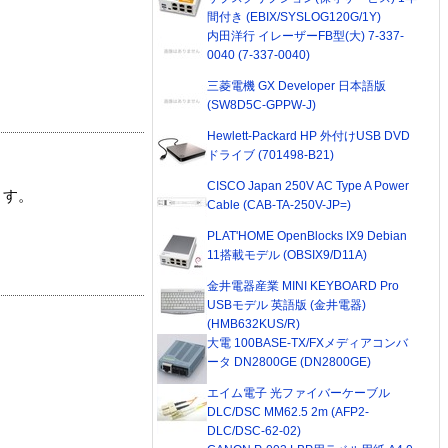
間付き (EBIX/SYSLOG120G/1Y)
内田洋行 イレーザーFB型(大) 7-337-
0040 (7-337-0040)
三菱電機 GX Developer 日本語版
(SW8D5C-GPPW-J)
Hewlett-Packard HP 外付けUSB DVD
ドライブ (701498-B21)
CISCO Japan 250V AC Type A Power
ます。
Cable (CAB-TA-250V-JP=)
PLAT'HOME OpenBlocks IX9 Debian
11搭載モデル (OBSIX9/D11A)
金井電器産業 MINI KEYBOARD Pro
USBモデル 英語版 (金井電器)
(HMB632KUS/R)
大電 100BASE-TX/FXメディアコンバ
ータ DN2800GE (DN2800GE)
エイム電子 光ファイバーケーブル
DLC/DSC MM62.5 2m (AFP2-
DLC/DSC-62-02)