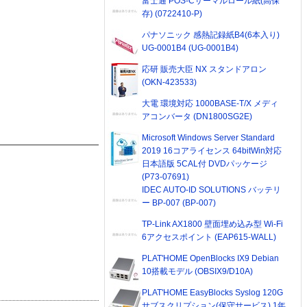
富士通 POS-Cサーマルロール紙(高保
存) (0722410-P)
パナソニック 感熱記録紙B4(6本入り)
UG-0001B4 (UG-0001B4)
応研 販売大臣 NX スタンドアロン
(OKN-423533)
大電 環境対応 1000BASE-T/X メディ
アコンバータ (DN1800SG2E)
Microsoft Windows Server Standard
2019 16コアライセンス 64bitWin対応
日本語版 5CAL付 DVDパッケージ
(P73-07691)
IDEC AUTO-ID SOLUTIONS バッテリ
ー BP-007 (BP-007)
TP-Link AX1800 壁面埋め込み型 Wi-Fi
6アクセスポイント (EAP615-WALL)
PLAT'HOME OpenBlocks IX9 Debian
10搭載モデル (OBSIX9/D10A)
PLAT'HOME EasyBlocks Syslog 120G
サブスクリプション(保守サービス) 1年