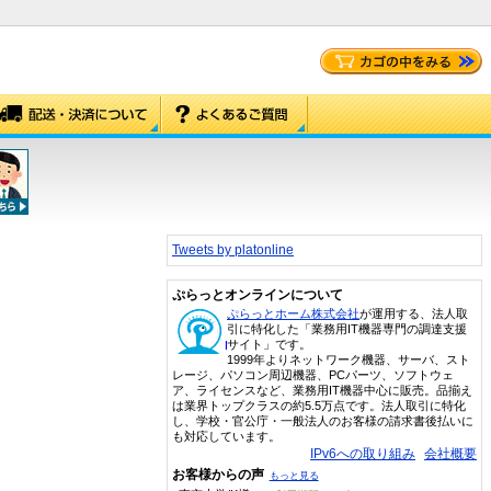
Tweets by platonline
ぷらっとオンラインについて
ぷらっとホーム株式会社
が運用する、法人取
引に特化した「業務用IT機器専門の調達支援
サイト」です。
1999年よりネットワーク機器、サーバ、スト
レージ、パソコン周辺機器、PCパーツ、ソフトウェ
ア、ライセンスなど、業務用IT機器中心に販売。品揃え
は業界トップクラスの約5.5万点です。法人取引に特化
し、学校・官公庁・一般法人のお客様の請求書後払いに
も対応しています。
IPv6への取り組み
会社概要
お客様からの声
もっと見る