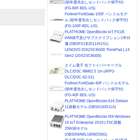
(初年度先出しセンドバック保守付)
(FG-80F-BDL-US)
Fortinet FortiGate-100F バンドルモデ
ル (初年度先出しセンドバック保守付)
(FG-100F-BDL-US)
PLAT'HOME OpenBlocks IoT FX1/E
H/W保守及びサブスクリプション1年付
属 (OBSFX1/E/D11/H1S1)
LENOVO 20X2SC8G00 ThinkPad L14
Gen2 (20X2SC8G00)
エイム電子 光ファイバーケーブル
DLC/DSC MM62.5 1m (AFP2-
DLC/DSC-62-01)
Fortinet FortiGate-40F バンドルモデル
(初年度先出しセンドバック保守付)
(FG-40F-BDL-US)
PLAT'HOME OpenBlocks A16 Debian
11搭載モデル (OBSA16/D11A)
PLAT'HOME OpenBlocks IX9 Windows
10 IoT Enterprise 2019 LTSC搭載
256GBモデル
(OBSIX9/W/L1809/256G)