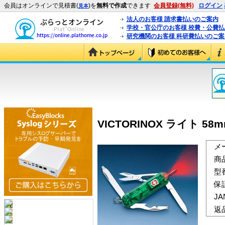
会員はオンラインで見積書(
)を
無料で作成
できます
会員登録(無料)
ログイン
見本
法人のお客様 請求書払いのご案内
学校・官公庁のお客様 校費・公費
研究機関のお客様 科研費払いのご案
VICTORINOX ライト 58
メ
商
型
保
J
返