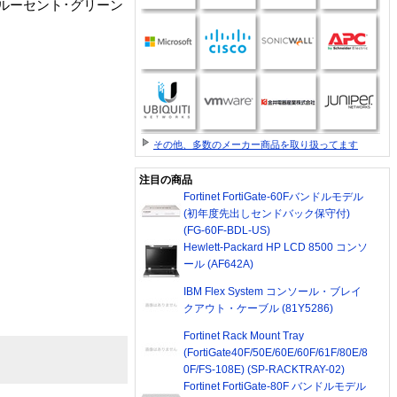
ルーセント･グリーン
その他、多数のメーカー商品を取り扱ってます
注目の商品
Fortinet FortiGate-60Fバンドルモデル
(初年度先出しセンドバック保守付)
(FG-60F-BDL-US)
Hewlett-Packard HP LCD 8500 コンソ
ール (AF642A)
IBM Flex System コンソール・ブレイ
クアウト・ケーブル (81Y5286)
Fortinet Rack Mount Tray
(FortiGate40F/50E/60E/60F/61F/80E/8
0F/FS-108E) (SP-RACKTRAY-02)
Fortinet FortiGate-80F バンドルモデル