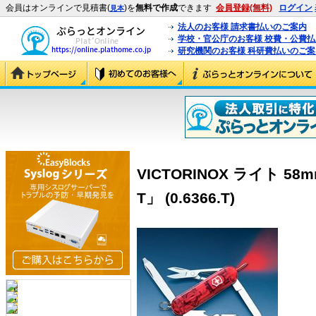
会員はオンラインで見積書(
)を
無料で作成
できます
会員登録(無料)
ログイン
見本
法人のお客様 請求書払いのご案内
学校・官公庁のお客様 校費・公費
研究機関のお客様 科研費払いのご案
VICTORINOX ライト 
T」 (0.6366.T)