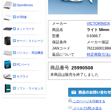
OpenBlocks
IoT関連
メーカー
VICTORINOX
ネットワーク
商品名
ライト 58m
型番
0.6366.T
サーバ・ストレージ
保証条件
メーカー保証
JANコード
761116001386
パソコン・周辺機器
返品について
特定商取引法
PCパーツ
商品番号
25990508
本商品は販売を終了しました
サプライ
ソフト・ライセンス
このページを印刷する
メールでURLを送る