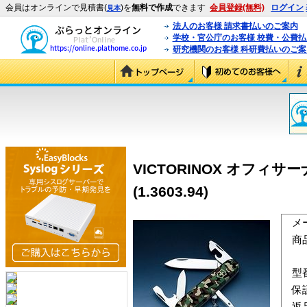
会員はオンラインで見積書(
)を
無料で作成
できます
会員登録(無料)
ログイン
見本
法人のお客様 請求書払いのご案内
学校・官公庁のお客様 校費・公費
研究機関のお客様 科研費払いのご案
VICTORINOX オフィ
(1.3603.94)
メ
商
型
保
返