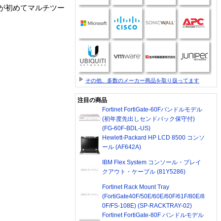
が初めてマルチツー
その他、多数のメーカー商品を取り扱ってます
注目の商品
Fortinet FortiGate-60Fバンドルモデル
(初年度先出しセンドバック保守付)
(FG-60F-BDL-US)
Hewlett-Packard HP LCD 8500 コンソ
ール (AF642A)
IBM Flex System コンソール・ブレイ
クアウト・ケーブル (81Y5286)
Fortinet Rack Mount Tray
(FortiGate40F/50E/60E/60F/61F/80E/8
0F/FS-108E) (SP-RACKTRAY-02)
Fortinet FortiGate-80F バンドルモデル