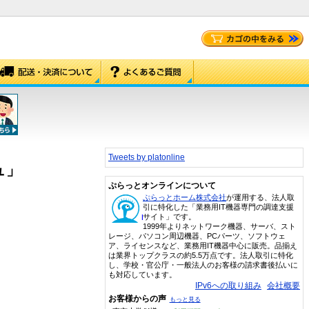
Tweets by platonline
ュ」
ぷらっとオンラインについて
ぷらっとホーム株式会社
が運用する、法人取
引に特化した「業務用IT機器専門の調達支援
サイト」です。
1999年よりネットワーク機器、サーバ、スト
レージ、パソコン周辺機器、PCパーツ、ソフトウェ
ア、ライセンスなど、業務用IT機器中心に販売。品揃え
は業界トップクラスの約5.5万点です。法人取引に特化
し、学校・官公庁・一般法人のお客様の請求書後払いに
も対応しています。
IPv6への取り組み
会社概要
お客様からの声
もっと見る