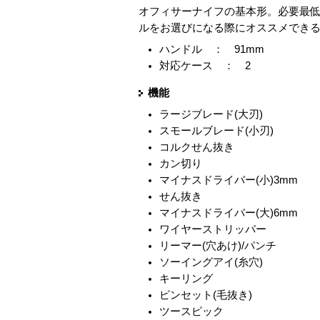
オフィサーナイフの基本形。必要最低
ルをお選びになる際にオススメでき
ハンドル ： 91mm
対応ケース ： 2
機能
ラージブレード(大刃)
スモールブレード(小刃)
コルクせん抜き
カン切り
マイナスドライバー(小)3mm
せん抜き
マイナスドライバー(大)6mm
ワイヤーストリッパー
リーマー(穴あけ)/パンチ
ソーイングアイ(糸穴)
キーリング
ピンセット(毛抜き)
ツースピック