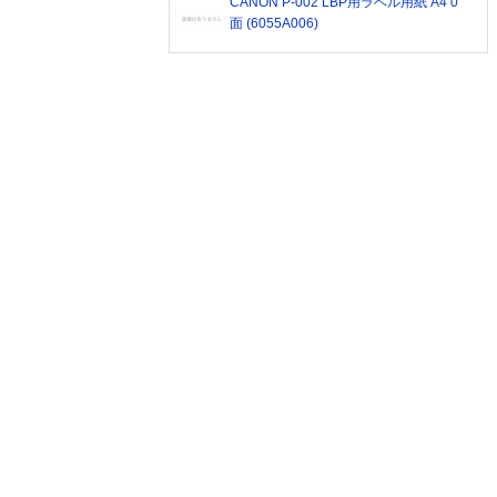
CANON P-002 LBP用ラベル用紙 A4 0
面 (6055A006)