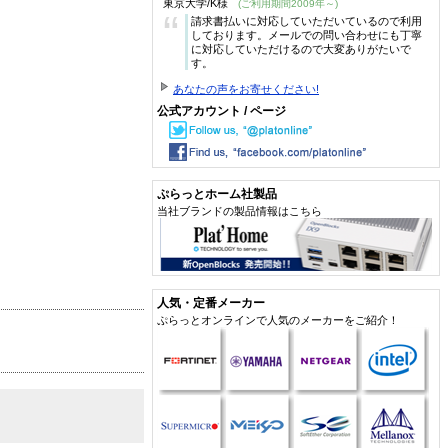
東京大学/K様
(ご利用期間2009年～)
“
請求書払いに対応していただいているので利用
しております。メールでの問い合わせにも丁寧
に対応していただけるので大変ありがたいで
す。
あなたの声をお寄せください!
公式アカウント / ページ
ぷらっとホーム社製品
当社ブランドの製品情報はこちら
人気・定番メーカー
ぷらっとオンラインで人気のメーカーをご紹介！