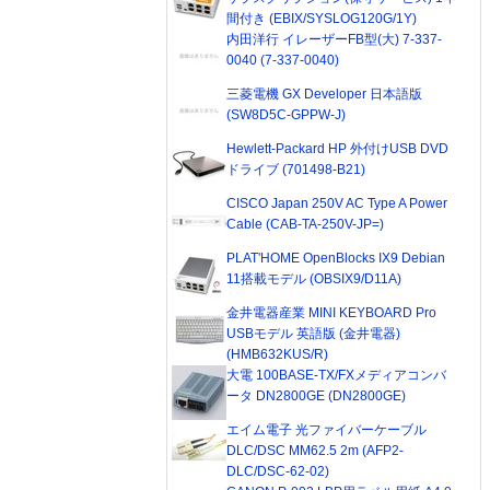
間付き (EBIX/SYSLOG120G/1Y)
内田洋行 イレーザーFB型(大) 7-337-
0040 (7-337-0040)
三菱電機 GX Developer 日本語版
(SW8D5C-GPPW-J)
Hewlett-Packard HP 外付けUSB DVD
ドライブ (701498-B21)
CISCO Japan 250V AC Type A Power
Cable (CAB-TA-250V-JP=)
PLAT'HOME OpenBlocks IX9 Debian
11搭載モデル (OBSIX9/D11A)
金井電器産業 MINI KEYBOARD Pro
USBモデル 英語版 (金井電器)
(HMB632KUS/R)
大電 100BASE-TX/FXメディアコンバ
ータ DN2800GE (DN2800GE)
エイム電子 光ファイバーケーブル
DLC/DSC MM62.5 2m (AFP2-
DLC/DSC-62-02)