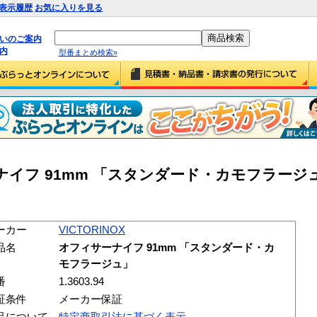
表示履歴
お気に入りを見る
払いのご案内
内
型番まとめ検索»
サーナイフ 91mm 「スタンダード・カモフラージ
ーカー
VICTORINOX
品名
オフィサーナイフ 91mm 「スタンダード・カ
モフラージュ」
番
1.3603.94
証条件
メーカー保証
品について
特定商取引法に基づく表示