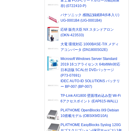
富士通 POS-Cサーマルロール紙(高保
存) (0722410-P)
パナソニック 感熱記録紙B4(6本入り)
UG-0001B4 (UG-0001B4)
応研 販売大臣 NX スタンドアロン
(OKN-423533)
大電 環境対応 1000BASE-T/X メディ
アコンバータ (DN1800SG2E)
Microsoft Windows Server Standard
2019 16コアライセンス 64bitWin対応
日本語版 5CAL付 DVDパッケージ
(P73-07691)
IDEC AUTO-ID SOLUTIONS バッテリ
ー BP-007 (BP-007)
TP-Link AX1800 壁面埋め込み型 Wi-Fi
6アクセスポイント (EAP615-WALL)
PLAT'HOME OpenBlocks IX9 Debian
10搭載モデル (OBSIX9/D10A)
PLAT'HOME EasyBlocks Syslog 120G
サブスクリプション(保守サービス) 1年