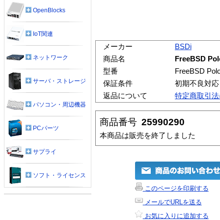
OpenBlocks
IoT関連
メーカー
BSDi
ネットワーク
商品名
FreeBSD Polo
型番
FreeBSD Polo 
サーバ・ストレージ
保証条件
初期不良対応
返品について
特定商取引法
パソコン・周辺機器
商品番号
25990290
PCパーツ
本商品は販売を終了しました
サプライ
ソフト・ライセンス
このページを印刷する
メールでURLを送る
お気に入りに追加する