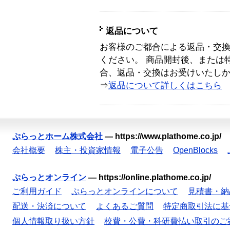
返品について
お客様のご都合による返品・交
ください。 商品開封後、または
合、返品・交換はお受けいたし
⇒
返品について詳しくはこちら
ぷらっとホーム株式会社
—
https://www.plathome.co.jp/
会社概要
株主・投資家情報
電子公告
OpenBlocks
ぷらっとオンライン
—
https://online.plathome.co.jp/
ご利用ガイド
ぷらっとオンラインについて
見積書・納
配送・決済について
よくあるご質問
特定商取引法に基
個人情報取り扱い方針
校費・公費・科研費払い取引のご