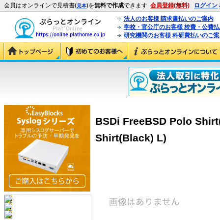
会員はオンラインで見積書(
)を
無料で作成
できます
会員登録(無料)
ログイン
見本
法人のお客様 請求書払いのご案内
学校・官公庁のお客様 校費・公費
研究機関のお客様 科研費払いのご案
BSDi FreeBSD Polo Shirt
Shirt(Black) L)