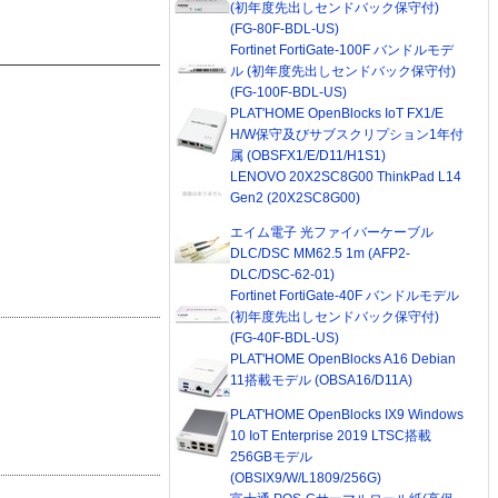
(初年度先出しセンドバック保守付)
(FG-80F-BDL-US)
Fortinet FortiGate-100F バンドルモデ
ル (初年度先出しセンドバック保守付)
(FG-100F-BDL-US)
PLAT'HOME OpenBlocks IoT FX1/E
H/W保守及びサブスクリプション1年付
属 (OBSFX1/E/D11/H1S1)
LENOVO 20X2SC8G00 ThinkPad L14
Gen2 (20X2SC8G00)
エイム電子 光ファイバーケーブル
DLC/DSC MM62.5 1m (AFP2-
DLC/DSC-62-01)
Fortinet FortiGate-40F バンドルモデル
(初年度先出しセンドバック保守付)
(FG-40F-BDL-US)
PLAT'HOME OpenBlocks A16 Debian
11搭載モデル (OBSA16/D11A)
PLAT'HOME OpenBlocks IX9 Windows
10 IoT Enterprise 2019 LTSC搭載
256GBモデル
(OBSIX9/W/L1809/256G)