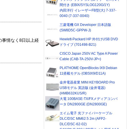
間付き (EBIX/SYSLOG120G/1Y)
内田洋行 イレーザーFB型(大) 7-337-
0040 (7-337-0040)
三菱電機 GX Developer 日本語版
(SW8D5C-GPPW-J)
Hewlett-Packard HP 外付けUSB DVD
の事情なく8日以上経
ドライブ (701498-B21)
CISCO Japan 250V AC Type A Power
Cable (CAB-TA-250V-JP=)
PLAT'HOME OpenBlocks IX9 Debian
11搭載モデル (OBSIX9/D11A)
金井電器産業 MINI KEYBOARD Pro
USBモデル 英語版 (金井電器)
(HMB632KUS/R)
大電 100BASE-TX/FXメディアコンバ
ータ DN2800GE (DN2800GE)
エイム電子 光ファイバーケーブル
DLC/DSC MM62.5 2m (AFP2-
DLC/DSC-62-02)