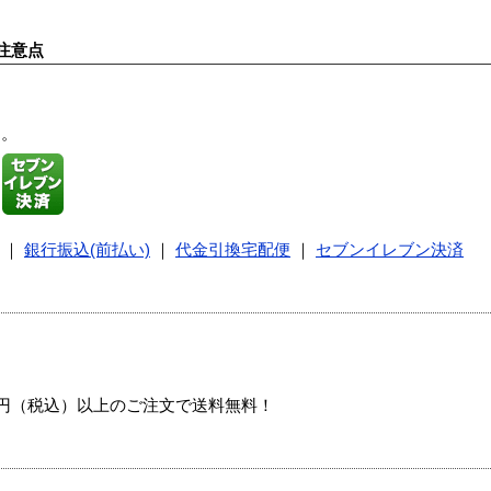
注意点
す。
｜
銀行振込(前払い)
｜
代金引換宅配便
｜
セブンイレブン決済
00円（税込）以上のご注文で送料無料！