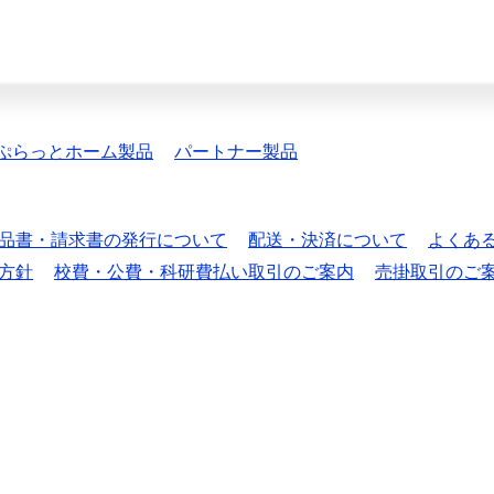
ぷらっとホーム製品
パートナー製品
品書・請求書の発行について
配送・決済について
よくあ
方針
校費・公費・科研費払い取引のご案内
売掛取引のご