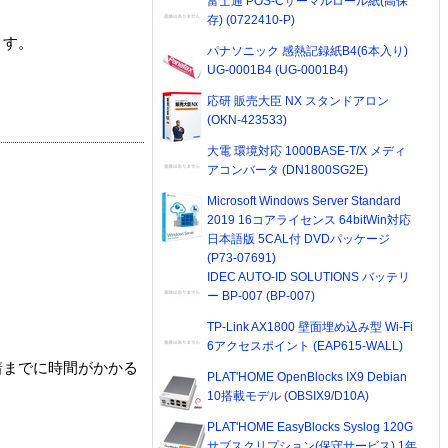
富士通 POS-Cサーマルロール紙(高保
存) (0722410-P)
ます。
パナソニック 感熱記録紙B4(6本入り)
UG-0001B4 (UG-0001B4)
応研 販売大臣 NX スタンドアロン
(OKN-423533)
大電 環境対応 1000BASE-T/X メディ
アコンバータ (DN1800SG2E)
Microsoft Windows Server Standard
2019 16コアライセンス 64bitWin対応
日本語版 5CAL付 DVDパッケージ
(P73-07691)
IDEC AUTO-ID SOLUTIONS バッテリ
ー BP-007 (BP-007)
TP-Link AX1800 壁面埋め込み型 Wi-Fi
6アクセスポイント (EAP615-WALL)
着までに時間がかかる
PLAT'HOME OpenBlocks IX9 Debian
10搭載モデル (OBSIX9/D10A)
PLAT'HOME EasyBlocks Syslog 120G
サブスクリプション(保守サービス) 1年