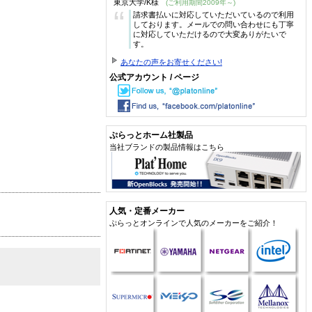
東京大学/K様
(ご利用期間2009年～)
“
請求書払いに対応していただいているので利用
しております。メールでの問い合わせにも丁寧
に対応していただけるので大変ありがたいで
す。
あなたの声をお寄せください!
公式アカウント / ページ
ぷらっとホーム社製品
当社ブランドの製品情報はこちら
人気・定番メーカー
ぷらっとオンラインで人気のメーカーをご紹介！