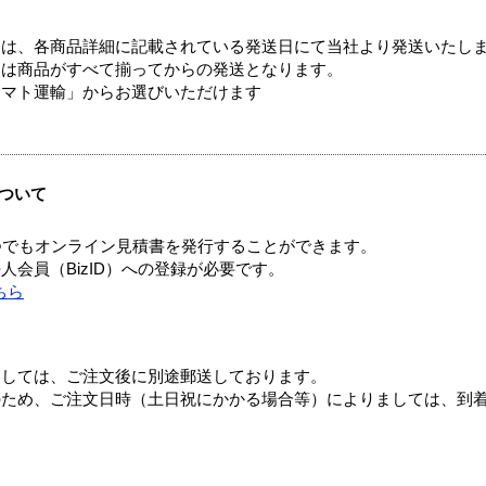
ては、各商品詳細に記載されている発送日にて当社より発送いたし
送は商品がすべて揃ってからの発送となります。
ヤマト運輸」からお選びいただけます
ついて
つでもオンライン見積書を発行することができます。
会員（BizID）への登録が必要です。
ちら
ましては、ご注文後に別途郵送しております。
のため、ご注文日時（土日祝にかかる場合等）によりましては、到