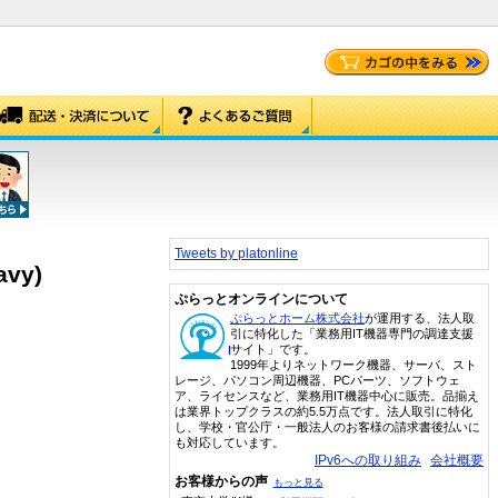
Tweets by platonline
avy)
ぷらっとオンラインについて
ぷらっとホーム株式会社
が運用する、法人取
引に特化した「業務用IT機器専門の調達支援
サイト」です。
1999年よりネットワーク機器、サーバ、スト
レージ、パソコン周辺機器、PCパーツ、ソフトウェ
ア、ライセンスなど、業務用IT機器中心に販売。品揃え
は業界トップクラスの約5.5万点です。法人取引に特化
し、学校・官公庁・一般法人のお客様の請求書後払いに
も対応しています。
IPv6への取り組み
会社概要
お客様からの声
もっと見る