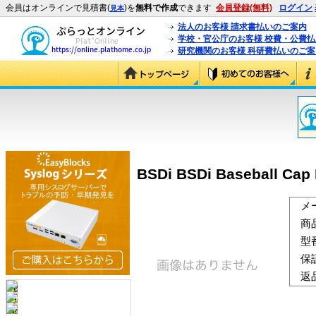
会員はオンラインで見積書(
)を
無料で作成
できます
会員登録(無料)
ログイン
見本
法人のお客様 請求書払いのご案内
学校・官公庁のお客様 校費・公費
研究機関のお客様 科研費払いのご案
BSDi BSDi Baseball Cap 
メ
商
型
保
返